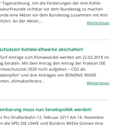
r Tagesordnung. Um die Forderungen der Anti-Kohle-
NaturFreunde sichtbar vor dem Bundestag zu machen
unde eine Aktion vor dem Bundestag zusammen mit Anti
ührt. An der Aktion...
Weiterlesen
schützen! Kohlekraftwerke abschalten!
h fünf Anträge zum Klimawandel werden am 22.02.2018 im
 beraten. Mit dem Antrag den Antrag der Fraktion DIE
limaschutzziel 2020 nicht aufgeben – CO2 als
ekämpfen“ und drei Anträgen von BÜNDNIS 90/DIE
men „Klimakonferenz...
Weiterlesen
reinbarung muss nun Senatspolitik werden!
is Pro Straßenbahn 12. Februar 2017 Am 16. November
n die SPD, DIE LINKE und Bündnis 90/Die Grünen eine