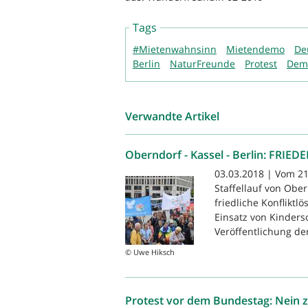
Tags
#Mietenwahnsinn
Mietendemo
De
Berlin
NaturFreunde
Protest
Demo
Verwandte Artikel
Oberndorf - Kassel - Berlin: FRIED
03.03.2018 | Vom 21.
Staffellauf von Obe
friedliche Konflikt
Einsatz von Kinders
Veröffentlichung der
© Uwe Hiksch
Protest vor dem Bundestag: Nein z