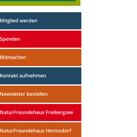
Mitglied werden
Spenden
Mitmachen
Kontakt aufnehmen
Newsletter bestellen
NaturFreundehaus Freibergsee
NaturFreundehaus Hermsdorf