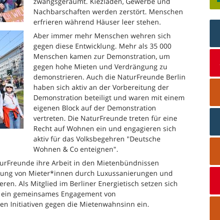
zwangsgeräumt. Kiezläden, Gewerbe und
Nachbarschaften werden zerstört. Menschen
erfrieren während Häuser leer stehen.
Aber immer mehr Menschen wehren sich
gegen diese Entwicklung. Mehr als 35 000
Menschen kamen zur Demonstration, um
gegen hohe Mieten und Verdrängung zu
demonstrieren. Auch die NaturFreunde Berlin
haben sich aktiv an der Vorbereitung der
Demonstration beteiligt und waren mit einem
eigenen Block auf der Demonstration
vertreten. Die NaturFreunde treten für eine
Recht auf Wohnen ein und engagieren sich
aktiv für das Volksbegehren "Deutsche
Wohnen & Co enteignen".
turFreunde ihre Arbeit in den Mietenbündnissen
ngung von Mieter*innen durch Luxussanierungen und
en. Als Mitglied im Berliner Energietisch setzen sich
ür ein gemeinsames Engagement von
n Initiativen gegen die Mietenwahnsinn ein.