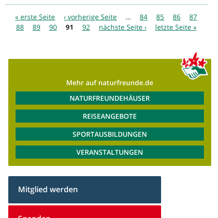
Seiten
« erste Seite
‹ vorherige Seite
…
84
85
86
87
88
89
90
91
92
nächste Seite ›
letzte Seite »
Mehr auf naturfreunde.de
NATURFREUNDEHÄUSER
REISEANGEBOTE
SPORTAUSBILDUNGEN
VERANSTALTUNGEN
Mitglied werden