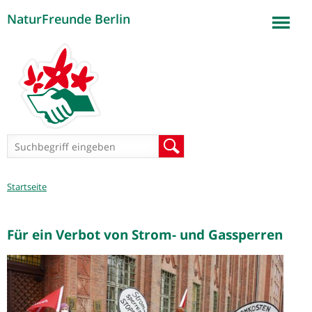
NaturFreunde Berlin
Jump to navigation
Suchformular
Suche
Sie
Startseite
sind
hier
Für ein Verbot von Strom- und Gassperren