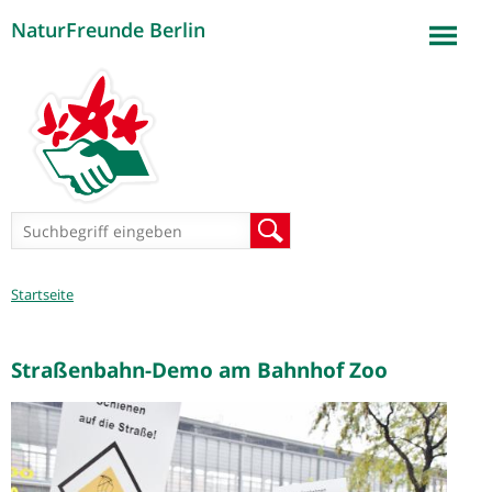
NaturFreunde Berlin
Jump to navigation
Suchformular
Suche
Sie
Startseite
sind
hier
Straßenbahn-Demo am Bahnhof Zoo