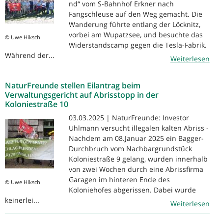
nd“ vom S-Bahnhof Erkner nach
Fangschleuse auf den Weg gemacht. Die
Wanderung führte entlang der Löcknitz,
vorbei am Wupatzsee, und besuchte das
© Uwe Hiksch
Widerstandscamp gegen die Tesla-Fabrik.
Während der...
Weiterlesen
NaturFreunde stellen Eilantrag beim
Verwaltungsgericht auf Abrisstopp in der
Koloniestraße 10
03.03.2025 | NaturFreunde: Investor
Uhlmann versucht illegalen kalten Abriss -
Nachdem am 08.Januar 2025 ein Bagger-
Durchbruch vom Nachbargrundstück
Koloniestraße 9 gelang, wurden innerhalb
von zwei Wochen durch eine Abrissfirma
Garagen im hinteren Ende des
© Uwe Hiksch
Koloniehofes abgerissen. Dabei wurde
keinerlei...
Weiterlesen