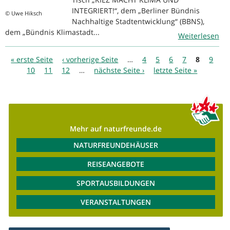
INTEGRIERT!“, dem „Berliner Bündnis
© Uwe Hiksch
Nachhaltige Stadtentwicklung“ (BBNS),
dem „Bündnis Klimastadt...
Weiterlesen
Seiten
« erste Seite
‹ vorherige Seite
…
4
5
6
7
8
9
10
11
12
…
nächste Seite ›
letzte Seite »
Mehr auf naturfreunde.de
NATURFREUNDEHÄUSER
REISEANGEBOTE
SPORTAUSBILDUNGEN
VERANSTALTUNGEN