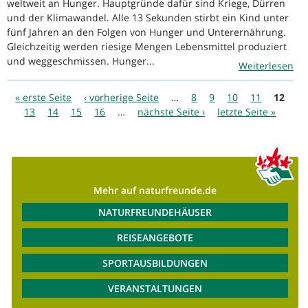
weltweit an Hunger. Hauptgründe dafür sind Kriege, Dürren
und der Klimawandel. Alle 13 Sekunden stirbt ein Kind unter
fünf Jahren an den Folgen von Hunger und Unterernährung.
Gleichzeitig werden riesige Mengen Lebensmittel produziert
und weggeschmissen. Hunger...
Weiterlesen
Seiten
« erste Seite
‹ vorherige Seite
…
8
9
10
11
12
13
14
15
16
…
nächste Seite ›
letzte Seite »
Mehr auf naturfreunde.de
NATURFREUNDEHÄUSER
REISEANGEBOTE
SPORTAUSBILDUNGEN
VERANSTALTUNGEN