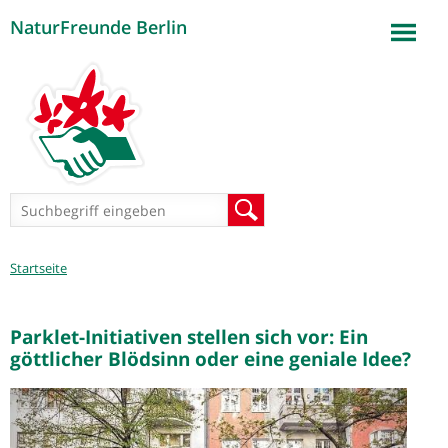
NaturFreunde Berlin
Jump to navigation
Suchformular
Suche
Sie
Startseite
sind
hier
Parklet-Initiativen stellen sich vor: Ein
göttlicher Blödsinn oder eine geniale Idee?