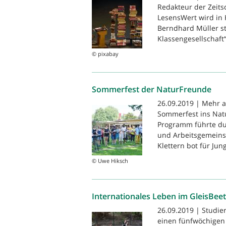
Redakteur der Zeitsc
LesensWert wird in 
Berndhard Müller st
Klassengesellschaft“ 
© pixabay
Sommerfest der NaturFreunde
26.09.2019 | Mehr 
Sommerfest ins Na
Programm führte du
und Arbeitsgemeinsc
Klettern bot für Jung
© Uwe Hiksch
Internationales Leben im GleisBeet
26.09.2019 | Studie
einen fünfwöchigen