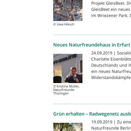
Projekt GleisBeet. 
GleisBeet ein neues
im Wriezener Park. D
© Uwe Hiksch
Neues Naturfreundehaus in Erfurt 
24.09.2019 | Sozial
Charlotte Eisenblät
Deutschlands und 
ein neues Naturfreu
Widerstandskämpferi
© Kristine Müller,
NaturFreunde
Thüringen
Grün erhalten – Radwegenetz aus
19.09.2019 | Zu ei
NaturFreunde Berlin