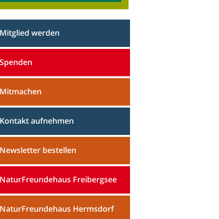
Mitglied werden
Spenden
Mitmachen
Kontakt aufnehmen
Newsletter bestellen
NaturFreundehaus Freibergsee
NaturFreundehaus Hermsdorf