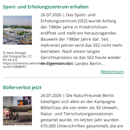
Sport- und Erholungszentrum erhalten
26.07.2026 | Das Sport- und
Erholungszentrum (SEZ) wurde Anfang
der 1980er Jahre in Friedrichshain
eröffnet und stellt ein herausragendes
Bauwerk der 1980er Jahre dar. Seit
mehreren Jahren wird das SEZ nicht mehr
betrieben. Nach einem langen
© Gerd Danigel,
ddr-fotograf.de, CC
Gerichtsprozess ist das SEZ heute wieder
BY-SA 4.0,
im Eigentum des Landes Berlin...
https://commons.wikimedia.org/w/index.php?
curid=53808057
Weiterlesen
Böllerverbot jetzt
26.07.2026 | Die NaturFreunde Berlin
beteiligen sich aktiv an der Kampagne
BöllerCiao, die von mehr als 50 Umwelt-,
Natur- und Tierschutzorganisationen
gestartet wurde. Im letzten Jahr wurden
670.000 Unterschriften gesammelt, die ein