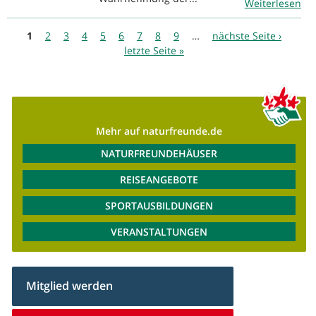
Weiterlesen
Seiten
1
2
3
4
5
6
7
8
9
…
nächste Seite ›
letzte Seite »
Mehr auf naturfreunde.de
NATURFREUNDEHÄUSER
REISEANGEBOTE
SPORTAUSBILDUNGEN
VERANSTALTUNGEN
Mitglied werden