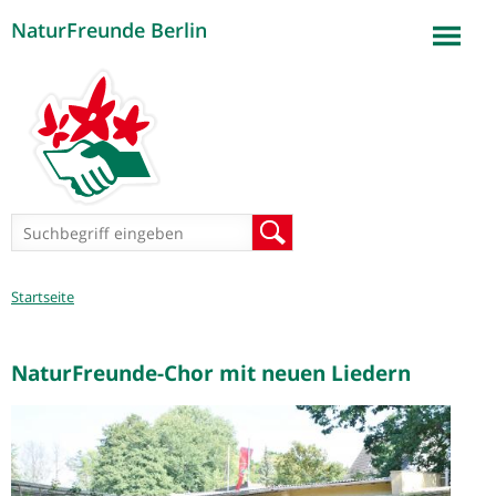
NaturFreunde Berlin
Jump to navigation
Suchformular
Suche
Sie
Startseite
sind
hier
NaturFreunde-Chor mit neuen Liedern