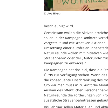
© Uwe Hiksch
beschleunigt wird.
Gemeinsam wollen die Aktiven erreichen
sollen in der Kampagne konkrete Vorsch
vorgestellt und mit kreativen Aktionen 
Umsetzung einer autofreien Innenstadt 
NaturFreunde wollen mit Initiativen wie 
Straßenbahn“ oder der „Autorunde“ 
Kampagnen zu entwickeln.
Die Kampagne hat das Ziel, dass die S
ÖPNV zur Verfügung stehen. Wenn das Zie
die konsequente Einschränkung des mot
Großräumen muss in Zukunft die Mobil
Ausbau des öffentlichen Personennahve
NaturFreunde die Forderungen von Pro
zusätzliche Straßenbahntrassen gebau
Bis Februar sollen Materialien und Akt