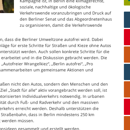
Kampagne ist, in Berlin eine klimagerechte,
soziale, nachhaltige und ökologische
Verkehrswende voranzubringen und Druck auf
den Berliner Senat und das Abgeordnetenhaus
zu organisieren, damit die Verkehrswende
, dass die Berliner Umweltzone autofrei wird. Dabei
läge für erste Schritte für Straßen und Kieze ohne Autos
unterstützt werden. Auch sollen konkrete Schritte für die
erarbeitet und in die Diskussion gebracht werden. Die
„Autofreier Wrangelkiez“, „Berlin autofrei“, „Pro
zusammenarbeiten um gemeinsame Aktionen und
traßen nicht den Autos, sondern den Menschen und den
l „Stadt für alle“ aktiv vorangebracht werden soll, ist
orisierten Individualverkehrs notwendig. In urbanen
ität durch Fuß- und Radverkehr und den massiven
rkehrs erreicht werden. Deshalb unterstützen die
 Straßenbahn, dass in Berlin mindestens 250 km
t werden müssen.
ionsideen gesammelt und erstellt werden.