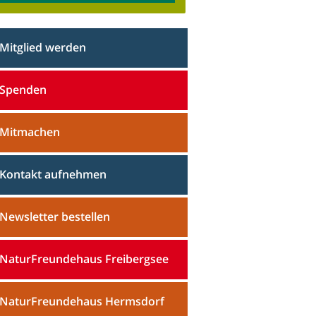
Mitglied werden
Spenden
Mitmachen
Kontakt aufnehmen
Newsletter bestellen
NaturFreundehaus Freibergsee
NaturFreundehaus Hermsdorf