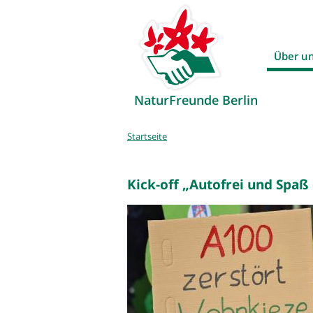
Über u
NaturFreunde Berlin
Sie
Startseite
sind
hier
Kick-off „Autofrei und Spaß 