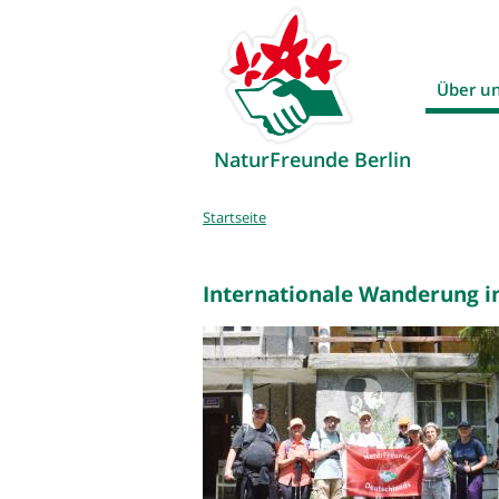
Über u
NaturFreunde Berlin
Sie
Startseite
sind
hier
Internationale Wanderung i