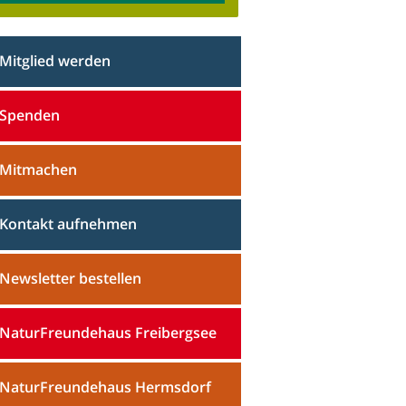
Mitglied werden
Spenden
Mitmachen
Kontakt aufnehmen
Newsletter bestellen
NaturFreundehaus Freibergsee
NaturFreundehaus Hermsdorf