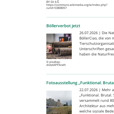
BY-SA 4.0,
https://commons.wikimedia.org/w/index.php?
curid=53808057
Böllerverbot jetzt
26.07.2026 | Die Na
BöllerCiao, die von
Tierschutzorganisat
Unterschriften gesam
haben die NaturFreu
© pixabay:
distelAPPArath
Fotoausstellung „Funktional. Brutal
22.07.2026 | Mehr a
„Funktional. Brutal.
versammelt rund 80 
Architektur aus meh
welche soziale Bede