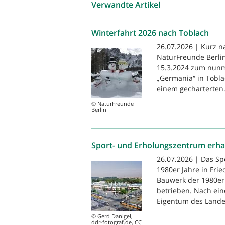
Verwandte Artikel
Winterfahrt 2026 nach Toblach
26.07.2026 | Kurz n
NaturFreunde Berlin
15.3.2024 zum nunm
„Germania“ in Tobla
einem gecharterten.
© NaturFreunde
Berlin
Sport- und Erholungszentrum erha
26.07.2026 | Das S
1980er Jahre in Frie
Bauwerk der 1980er 
betrieben. Nach ein
Eigentum des Landes
© Gerd Danigel,
ddr-fotograf.de, CC