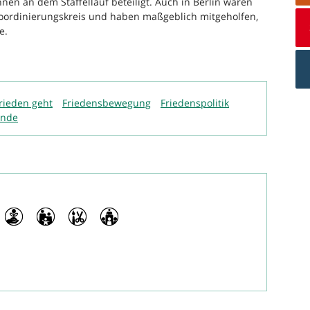
en an dem Staffellauf beteiligt. Auch in Berlin waren
Koordinierungskreis und haben maßgeblich mitgeholfen,
e.
rieden geht
Friedensbewegung
Friedenspolitik
unde