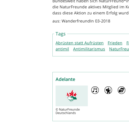
Bundesweit haben sich NaturFreund*inn
die NaturFreunde aktives Mitglied im 
dass diese Aktion zu einem Erfolg wurd
aus: WanderfreundIn 03-2018
Tags
Abrüsten statt Aufrüsten
Frieden
F
antimil
Antimilitarismus
NaturFre
Adelante
©
NaturFreunde
Deutschlands