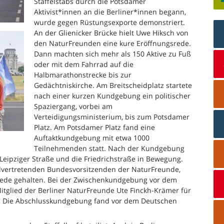
Staffelstabs durch die Potsdamer
Aktivist*innen an die Berliner*innen begann,
wurde gegen Rüstungsexporte demonstriert.
An der Glienicker Brücke hielt Uwe Hiksch von
den NaturFreunden eine kure Eröffnungsrede.
Dann machten sich mehr als 150 Aktive zu Fuß
oder mit dem Fahrrad auf die
Halbmarathonstrecke bis zur
Gedächtniskirche. Am Breitscheidplatz startete
nach einer kurzen Kundgebung ein politischer
Spaziergang, vorbei am
Verteidigungsministerium, bis zum Potsdamer
Platz. Am Potsdamer Platz fand eine
Auftaktkundgebung mit etwa 1000
Teilnehmenden statt. Nach der Kundgebung
 Leipziger Straße und die Friedrichstraße in Bewegung.
llvertretenden Bundesvorsitzenden der NaturFreunde,
rede gehalten. Bei der Zwischenkundgebung vor dem
tglied der Berliner NaturFreunde Ute Finckh-Krämer für
ung. Die Abschlusskundgebung fand vor dem Deutschen