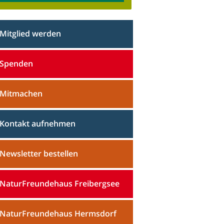
Mitglied werden
Spenden
Mitmachen
Kontakt aufnehmen
Newsletter bestellen
NaturFreundehaus Freibergsee
NaturFreundehaus Hermsdorf