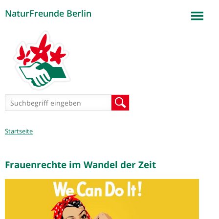
NaturFreunde Berlin
Jump to navigation
Suchformular
Suche
Sie
Startseite
sind
hier
Frauenrechte im Wandel der Zeit