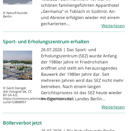
schönen familiengeführten Apparthotel
„Germania“ in Toblach in Südtirol. An-
© NaturFreunde
Berlin
und Abreise erfolgten wieder mit einem
gecharterten...
Weiterlesen
Sport- und Erholungszentrum erhalten
26.07.2026 | Das Sport- und
Erholungszentrum (SEZ) wurde Anfang
der 1980er Jahre in Friedrichshain
eröffnet und stellt ein herausragendes
Bauwerk der 1980er Jahre dar. Seit
mehreren Jahren wird das SEZ nicht mehr
betrieben. Nach einem langen
© Gerd Danigel,
ddr-fotograf.de, CC
Gerichtsprozess ist das SEZ heute wieder
BY-SA 4.0,
im Eigentum des Landes Berlin...
https://commons.wikimedia.org/w/index.php?
curid=53808057
Weiterlesen
Böllerverbot jetzt
26.07.2026 | Die NaturFreunde Berlin