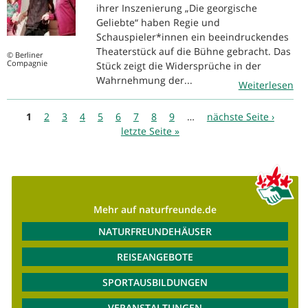
ihrer Inszenierung „Die georgische
Geliebte“ haben Regie und
Schauspieler*innen ein beeindruckendes
Theaterstück auf die Bühne gebracht. Das
© Berliner
Compagnie
Stück zeigt die Widersprüche in der
Wahrnehmung der...
Weiterlesen
Seiten
1
2
3
4
5
6
7
8
9
…
nächste Seite ›
letzte Seite »
Mehr auf naturfreunde.de
NATURFREUNDEHÄUSER
REISEANGEBOTE
SPORTAUSBILDUNGEN
VERANSTALTUNGEN