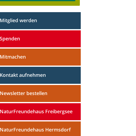
Mitglied werden
Spenden
Mitmachen
Kontakt aufnehmen
Newsletter bestellen
NaturFreundehaus Freibergsee
NaturFreundehaus Hermsdorf