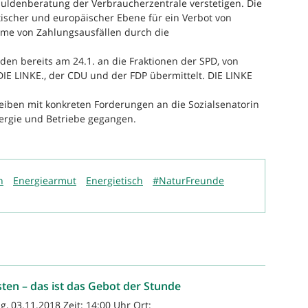
huldenberatung der Verbraucherzentrale verstetigen. Die
itischer und europäischer Ebene für ein Verbot von
me von Zahlungsausfällen durch die
en bereits am 24.1. an die Fraktionen der SPD, von
IE LINKE., der CDU und der FDP übermittelt. DIE LINKE
eiben mit konkreten Forderungen an die Sozialsenatorin
nergie und Betriebe gegangen.
h
Energiearmut
Energietisch
#NaturFreunde
ten – das ist das Gebot der Stunde
, 03.11.2018 Zeit: 14:00 Uhr Ort: