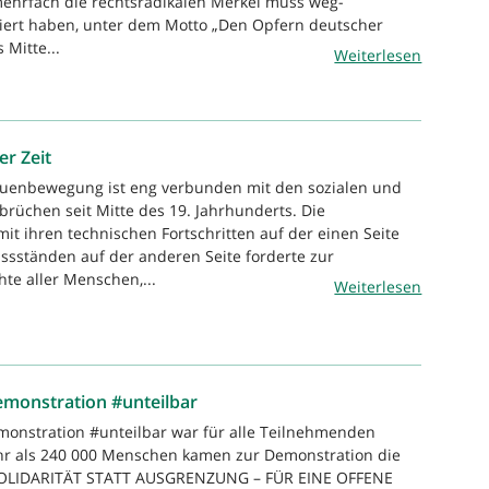
mehrfach die rechtsradikalen Merkel muss weg-
iert haben, unter dem Motto „Den Opfern deutscher
 Mitte...
Weiterlesen
r Zeit
rauenbewegung ist eng verbunden mit den sozialen und
rüchen seit Mitte des 19. Jahrhunderts. Die
mit ihren technischen Fortschritten auf der einen Seite
ssständen auf der anderen Seite forderte zur
te aller Menschen,...
Weiterlesen
emonstration #unteilbar
monstration #unteilbar war für alle Teilnehmenden
r als 240 000 Menschen kamen zur Demonstration die
SOLIDARITÄT STATT AUSGRENZUNG – FÜR EINE OFFENE