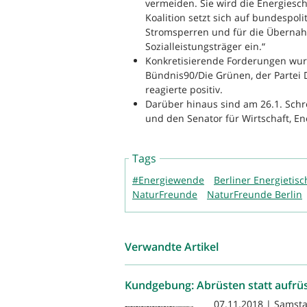
vermeiden. Sie wird die Energiesc
Koalition setzt sich auf bundespol
Stromsperren und für die Übernah
Sozialleistungsträger ein.“
Konkretisierende Forderungen wurd
Bündnis90/Die Grünen, der Partei D
reagierte positiv.
Darüber hinaus sind am 26.1. Schr
und den Senator für Wirtschaft, E
Tags
#Energiewende
Berliner Energietisc
NaturFreunde
NaturFreunde Berlin
Verwandte Artikel
Kundgebung: Abrüsten statt aufrüs
07.11.2018 | Samstag