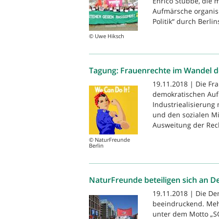
Enrico Stubbe, die 
Aufmärsche organis
Politik“ durch Berlins
© Uwe Hiksch
Tagung: Frauenrechte im Wandel de
19.11.2018 | Die F
demokratischen Aufb
Industriealisierung 
und den sozialen Mi
Ausweitung der Rech
© NaturFreunde
Berlin
NaturFreunde beteiligen sich an D
19.11.2018 | Die De
beeindruckend. Meh
unter dem Motto „