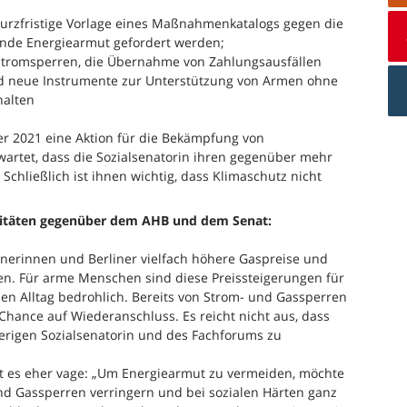
kurzfristige Vorlage eines Maßnahmenkatalogs gegen die
erende Energiearmut gefordert werden;
n Stromsperren, die Übernahme von Zahlungsausfällen
und neue Instrumente zur Unterstützung von Armen ohne
halten
er 2021 eine Aktion für die Bekämpfung von
wartet, dass die Sozialsenatorin ihren gegenüber mehr
Schließlich ist ihnen wichtig, dass Klimaschutz nicht
vitäten gegenüber dem AHB und dem Senat:
inerinnen und Berliner vielfach höhere Gaspreise und
en. Für arme Menschen sind diese Preissteigerungen für
en Alltag bedrohlich. Bereits von Strom- und Gassperren
Chance auf Wiederanschluss. Es reicht nicht aus, dass
erigen Sozialsenatorin und des Fachforums zu
ßt es eher vage: „Um Energiearmut zu vermeiden, möchte
und Gassperren verringern und bei sozialen Härten ganz