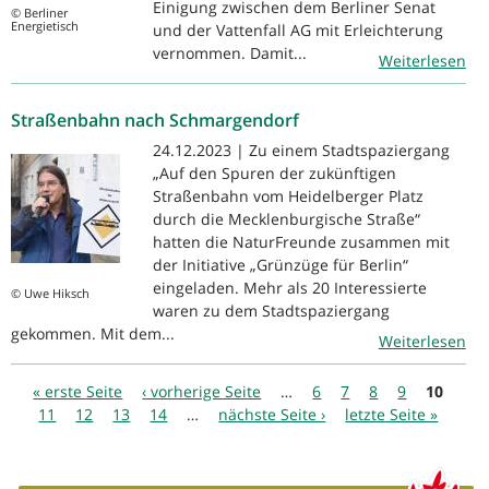
Einigung zwischen dem Berliner Senat
© Berliner
Energietisch
und der Vattenfall AG mit Erleichterung
vernommen. Damit...
Weiterlesen
Straßenbahn nach Schmargendorf
24.12.2023 | Zu einem Stadtspaziergang
„Auf den Spuren der zukünftigen
Straßenbahn vom Heidelberger Platz
durch die Mecklenburgische Straße“
hatten die NaturFreunde zusammen mit
der Initiative „Grünzüge für Berlin“
eingeladen. Mehr als 20 Interessierte
© Uwe Hiksch
waren zu dem Stadtspaziergang
gekommen. Mit dem...
Weiterlesen
Seiten
« erste Seite
‹ vorherige Seite
…
6
7
8
9
10
11
12
13
14
…
nächste Seite ›
letzte Seite »