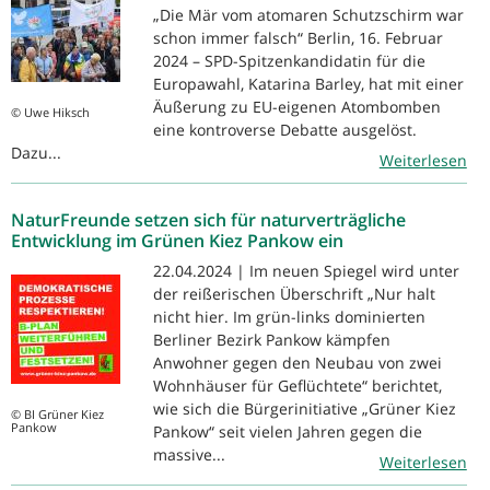
„Die Mär vom atomaren Schutzschirm war
schon immer falsch“ Berlin, 16. Februar
2024 – SPD-Spitzenkandidatin für die
Europawahl, Katarina Barley, hat mit einer
Äußerung zu EU-eigenen Atombomben
© Uwe Hiksch
eine kontroverse Debatte ausgelöst.
Dazu...
Weiterlesen
NaturFreunde setzen sich für naturverträgliche
Entwicklung im Grünen Kiez Pankow ein
22.04.2024 | Im neuen Spiegel wird unter
der reißerischen Überschrift „Nur halt
nicht hier. Im grün-links dominierten
Berliner Bezirk Pankow kämpfen
Anwohner gegen den Neubau von zwei
Wohnhäuser für Geflüchtete“ berichtet,
wie sich die Bürgerinitiative „Grüner Kiez
© BI Grüner Kiez
Pankow
Pankow“ seit vielen Jahren gegen die
massive...
Weiterlesen