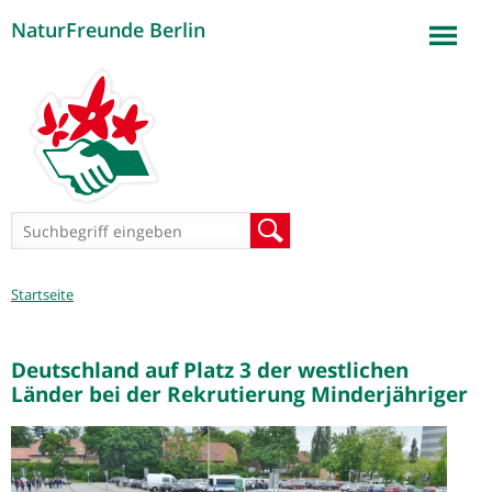
NaturFreunde Berlin
Jump to navigation
Suchformular
Suche
Sie
Startseite
sind
hier
Deutschland auf Platz 3 der westlichen
Länder bei der Rekrutierung Minderjähriger