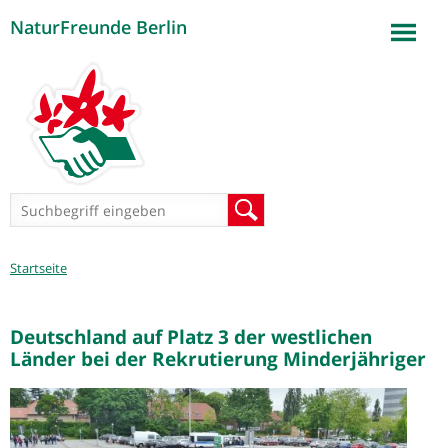
NaturFreunde Berlin
Jump to navigation
Suchformular
Suche
Sie
Startseite
sind
hier
Deutschland auf Platz 3 der westlichen
Länder bei der Rekrutierung Minderjähriger