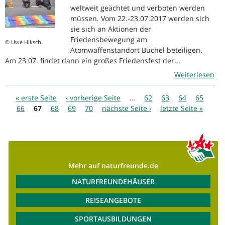
weltweit geächtet und verboten werden
müssen. Vom 22.-23.07.2017 werden sich
sie sich an Aktionen der
Friedensbewegung am
© Uwe Hiksch
Atomwaffenstandort Büchel beteiligen.
Am 23.07. findet dann ein großes Friedensfest der...
Weiterlesen
Seiten
« erste Seite
‹ vorherige Seite
…
62
63
64
65
66
67
68
69
70
nächste Seite ›
letzte Seite »
Mehr auf naturfreunde.de
NATURFREUNDEHÄUSER
REISEANGEBOTE
SPORTAUSBILDUNGEN