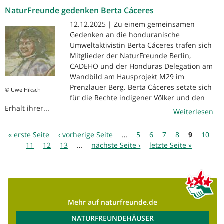
NaturFreunde gedenken Berta Cáceres
12.12.2025 | Zu einem gemeinsamen
Gedenken an die honduranische
Umweltaktivistin Berta Cáceres trafen sich
Mitglieder der NaturFreunde Berlin,
CADEHO und der Honduras Delegation am
Wandbild am Hausprojekt M29 im
Prenzlauer Berg. Berta Cáceres setzte sich
© Uwe Hiksch
für die Rechte indigener Völker und den
Erhalt ihrer...
Weiterlesen
Seiten
« erste Seite
‹ vorherige Seite
…
5
6
7
8
9
10
11
12
13
…
nächste Seite ›
letzte Seite »
Mehr auf naturfreunde.de
NATURFREUNDEHÄUSER