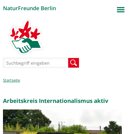
NaturFreunde Berlin
Jump to navigation
Suchformular
Suche
Sie
Startseite
sind
hier
Arbeitskreis Internationalismus aktiv