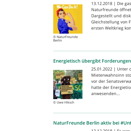
13.12.2018 | Die ga
Naturfreunde öffnet
Dargestellt und di
Gleichstellung von F
ersten Weltkrieg kon
© NaturFreunde
Berlin
Energietisch übergibt Forderungen
25.01.2022 | Unter
Mietenwahnsinn stop
vor der Senatsverw
hatte der Energieti
anwesenden...
© Uwe Hiksch
NaturFreunde Berlin aktiv bei #Unt
12.12.2018 | Es war