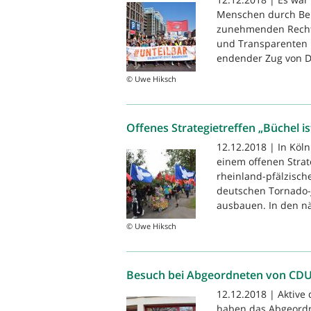
Menschen durch Ber
zunehmenden Rechts
und Transparenten 
endender Zug von D
© Uwe Hiksch
Offenes Strategietreffen „Büchel is
12.12.2018 | In Köl
einem offenen Strat
rheinland-pfälzisch
deutschen Tornado-J
ausbauen. In den nä
© Uwe Hiksch
Besuch bei Abgeordneten von CD
12.12.2018 | Aktive
haben das Abgeordn