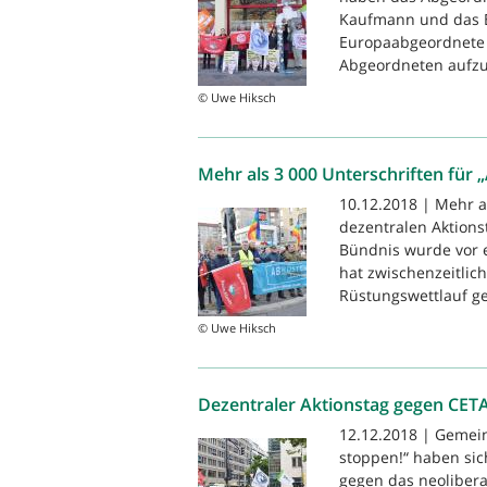
Kaufmann und das B
Europaabgeordnete J
Abgeordneten aufzuf
© Uwe Hiksch
Mehr als 3 000 Unterschriften für „
10.12.2018 | Mehr a
dezentralen Aktions
Bündnis wurde vor e
hat zwischenzeitlic
Rüstungswettlauf ge
© Uwe Hiksch
Dezentraler Aktionstag gegen CET
12.12.2018 | Gemein
stoppen!“ haben si
gegen das neolibera