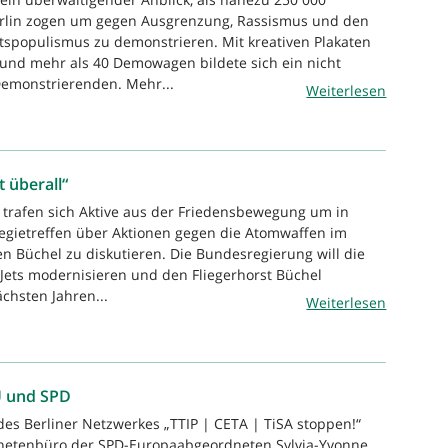
lin zogen um gegen Ausgrenzung, Rassismus und den
populismus zu demonstrieren. Mit kreativen Plakaten
und mehr als 40 Demowagen bildete sich ein nicht
emonstrierenden. Mehr...
Weiterlesen
t überall“
n trafen sich Aktive aus der Friedensbewegung um in
egietreffen über Aktionen gegen die Atomwaffen im
en Büchel zu diskutieren. Die Bundesregierung will die
ets modernisieren und den Fliegerhorst Büchel
chsten Jahren...
Weiterlesen
U und SPD
 des Berliner Netzwerkes „TTIP | CETA | TiSA stoppen!“
etenbüro der SPD-Europaabgeordneten Sylvia-Yvonne