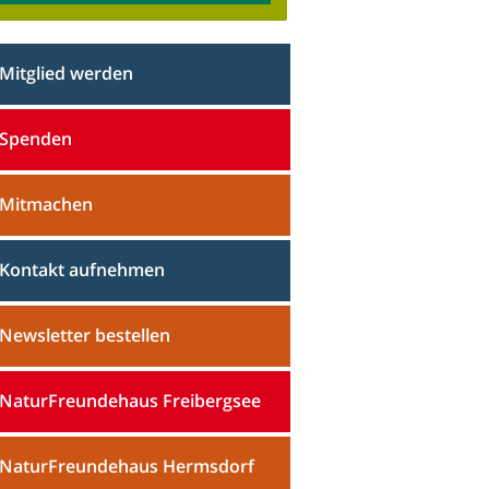
Mitglied werden
Spenden
Mitmachen
Kontakt aufnehmen
Newsletter bestellen
NaturFreundehaus Freibergsee
NaturFreundehaus Hermsdorf