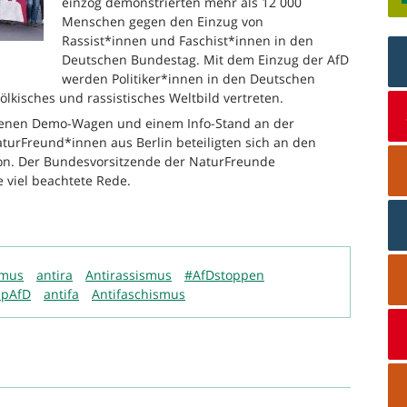
einzog demonstrierten mehr als 12 000
Menschen gegen den Einzug von
Rassist*innen und Faschist*innen in den
Deutschen Bundestag. Mit dem Einzug der AfD
werden Politiker*innen in den Deutschen
lkisches und rassistisches Weltbild vertreten.
genen Demo-Wagen und einem Info-Stand an der
aturFreund*innen aus Berlin beteiligten sich an den
tion. Der Bundesvorsitzende der NaturFreunde
e viel beachtete Rede.
smus
antira
Antirassismus
#AfDstoppen
ppAfD
antifa
Antifaschismus