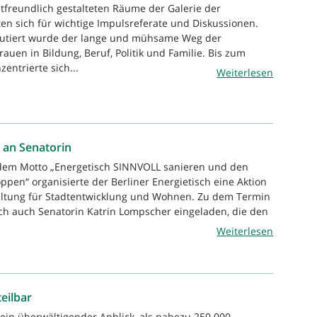
stfreundlich gestalteten Räume der Galerie der
en sich für wichtige Impulsreferate und Diskussionen.
skutiert wurde der lange und mühsame Weg der
rauen in Bildung, Beruf, Politik und Familie. Bis zum
zentrierte sich...
Weiterlesen
 an Senatorin
 dem Motto „Energetisch SINNVOLL sanieren und den
pen“ organisierte der Berliner Energietisch eine Aktion
altung für Stadtentwicklung und Wohnen. Zu dem Termin
sch auch Senatorin Katrin Lompscher eingeladen, die den
Weiterlesen
eilbar
 ein überwältigender Anblick, als nahezu 250 000