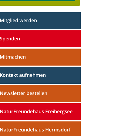
Mitglied werden
Spenden
Mitmachen
Kontakt aufnehmen
Newsletter bestellen
NaturFreundehaus Freibergsee
NaturFreundehaus Hermsdorf