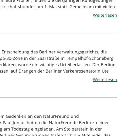
nn eure Profite ‘, finden die diesjährigen Kundgebungen
rkschaftsbundes am 1. Mai statt. Gemeinsam mit vielen
Weiterlesen
r Entscheidung des Berliner Verwaltungsgerichts, die
o-30-Zone in der Saarstraße in Tempelhof-Schöneberg
erklären, wurde ein wichtiges Urteil erlassen. Der Berliner
ssen, auf Drängen der Berliner Verkehrssenatorin Ute
Weiterlesen
nem Gedenken an den NaturFreund und
Paul Junius hatten die NaturFreunde Berlin zu einer
 am Todestag eingeladen. Am Stolperstein in der
erliner Gesundbrunnen trafen sich die Mitglieder des