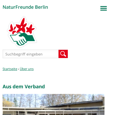
NaturFreunde Berlin
Jump to navigation
Suchformular
Suche
Sie
Startseite
›
Über uns
sind
hier
Aus dem Verband