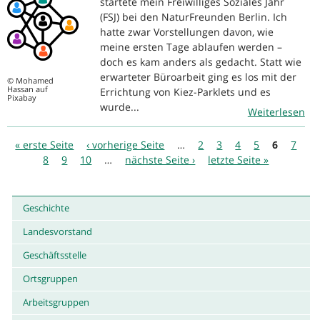
startete mein Freiwilliges Soziales Jahr
(FSJ) bei den NaturFreunden Berlin. Ich
hatte zwar Vorstellungen davon, wie
meine ersten Tage ablaufen werden –
doch es kam anders als gedacht. Statt wie
erwarteter Büroarbeit ging es los mit der
© Mohamed
Hassan auf
Errichtung von Kiez-Parklets und es
Pixabay
wurde...
Weiterlesen
Seiten
« erste Seite
‹ vorherige Seite
…
2
3
4
5
6
7
8
9
10
…
nächste Seite ›
letzte Seite »
Geschichte
Landesvorstand
Geschäftsstelle
Ortsgruppen
Arbeitsgruppen