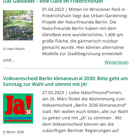
Das GleisBeet – eine Oase im Friedrichshain
01.04.2023 | Mitten im Wriezener Park in
Friedrichshain liegt das Urban-Gardening-
Projekt der NaturFreunde Berlin. Die
NaturFreunde Berlin haben mit dem
GleisBeet eine wunderschöne, 1.400 qm
große Fläche, die gärtnerisch nutzbar
gemacht wurde. Hier können alternative
© Uwe Hiksch
Modelle zur Stadtbegrünung entwickelt
und...
Weiterlesen
Volksentscheid Berlin klimaneutral 2030: Bitte geht am
Sonntag zur Wahl und stimmt mit JA!
27.03.2023 | Liebe NaturFreund*innen,
am 26. März findet die Abstimmung zum
Volksentscheid „Berlin 2030 klimaneutral“
statt. Wir wollen euch bitten, alle zur Wahl
zu gehen und mit „JA“ zu stimmen . Mit
dem Volksentscheid können wir die
zukünftigen Berliner Regierungen auf
© Berlin 2030