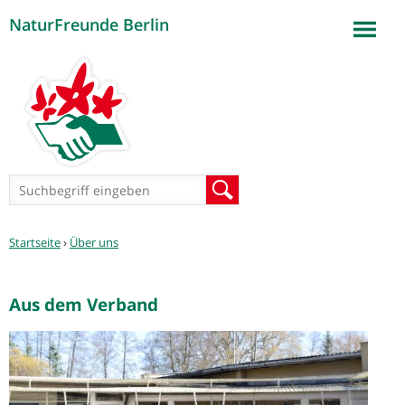
NaturFreunde Berlin
Jump to navigation
Suchformular
Suche
Sie
Startseite
›
Über uns
sind
hier
Aus dem Verband