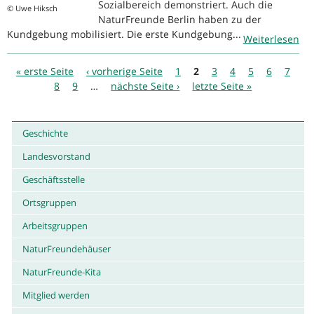
Sozialbereich demonstriert. Auch die
© Uwe Hiksch
NaturFreunde Berlin haben zu der
Kundgebung mobilisiert. Die erste Kundgebung...
Weiterlesen
Seiten
« erste Seite
‹ vorherige Seite
1
2
3
4
5
6
7
8
9
…
nächste Seite ›
letzte Seite »
Geschichte
Landesvorstand
Geschäftsstelle
Ortsgruppen
Arbeitsgruppen
NaturFreundehäuser
NaturFreunde-Kita
Mitglied werden