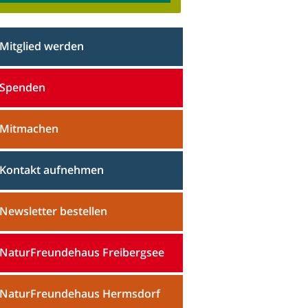
Mitglied werden
Spenden
Mitmachen
Kontakt aufnehmen
Newsletter bestellen
NaturFreundehaus Freibergsee
NaturFreundehaus Hermsdorf