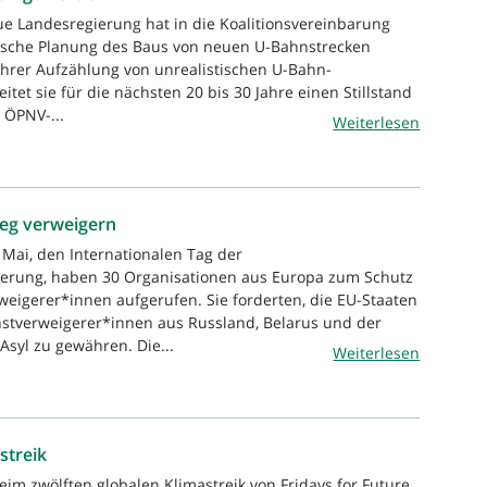
ue Landesregierung hat in die Koalitionsvereinbarung
stische Planung des Baus von neuen U-Bahnstrecken
hrer Aufzählung von unrealistischen U-Bahn-
et sie für die nächsten 20 bis 30 Jahre einen Stillstand
 ÖPNV-...
Weiterlesen
rieg verweigern
 Mai, den Internationalen Tag der
gerung, haben 30 Organisationen aus Europa zum Schutz
weigerer*innen aufgerufen. Sie forderten, die EU-Staaten
enstverweigerer*innen aus Russland, Belarus und der
Asyl zu gewähren. Die...
Weiterlesen
streik
eim zwölften globalen Klimastreik von Fridays for Future