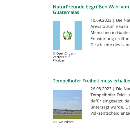
NaturFreunde begrüßen Wahl von 
Guatemalas
10.09.2023 | Die N
Arévalo zum neuen P
Menschen in Guatema
Entwicklung eröffnet
Geschichte des Land
© OpenClipart-
Vectors auf
Pixabay
Tempelhofer Freiheit muss erhalte
26.08.2023 | Die N
Tempelhofer Feld“ u
dafür eingesetzt, d
untersagt wurde. O
Volksentscheid ents
© Uwe Hiksch