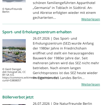
schönen familiengeführten Apparthotel
„Germania“ in Toblach in Südtirol. An-
© NaturFreunde
Berlin
und Abreise erfolgten wieder mit einem
gecharterten...
Weiterlesen
Sport- und Erholungszentrum erhalten
26.07.2026 | Das Sport- und
Erholungszentrum (SEZ) wurde Anfang
der 1980er Jahre in Friedrichshain
eröffnet und stellt ein herausragendes
Bauwerk der 1980er Jahre dar. Seit
mehreren Jahren wird das SEZ nicht mehr
betrieben. Nach einem langen
© Gerd Danigel,
ddr-fotograf.de, CC
Gerichtsprozess ist das SEZ heute wieder
BY-SA 4.0,
im Eigentum des Landes Berlin...
https://commons.wikimedia.org/w/index.php?
curid=53808057
Weiterlesen
Böllerverbot jetzt
26.07.2026 | Die NaturFreunde Berlin