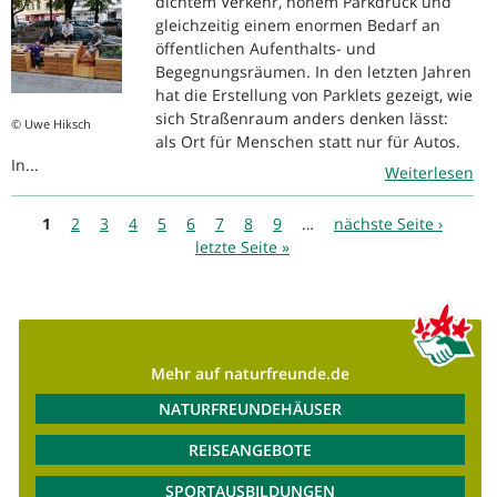
dichtem Verkehr, hohem Parkdruck und
gleichzeitig einem enormen Bedarf an
öffentlichen Aufenthalts- und
Begegnungsräumen. In den letzten Jahren
hat die Erstellung von Parklets gezeigt, wie
sich Straßenraum anders denken lässt:
© Uwe Hiksch
als Ort für Menschen statt nur für Autos.
In...
Weiterlesen
Seiten
1
2
3
4
5
6
7
8
9
…
nächste Seite ›
letzte Seite »
Mehr auf naturfreunde.de
NATURFREUNDEHÄUSER
REISEANGEBOTE
SPORTAUSBILDUNGEN