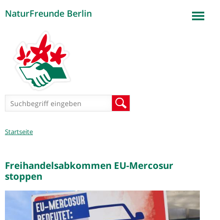
NaturFreunde Berlin
Jump to navigation
Suchformular
Suche
Sie
Startseite
sind
hier
Freihandelsabkommen EU-Mercosur
stoppen