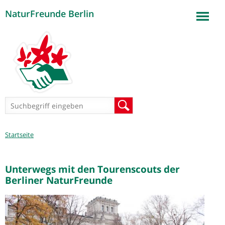
NaturFreunde Berlin
Jump to navigation
Suchformular
Suche
Sie
Startseite
sind
hier
Unterwegs mit den Tourenscouts der
Berliner NaturFreunde