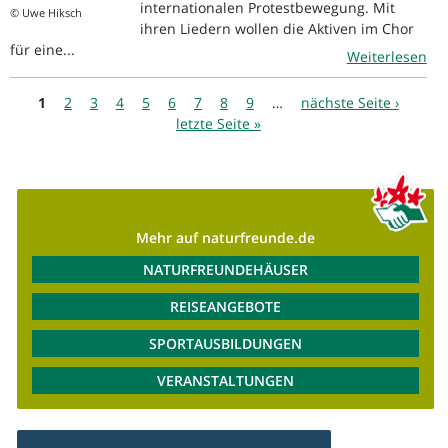
internationalen Protestbewegung. Mit
© Uwe Hiksch
ihren Liedern wollen die Aktiven im Chor
für eine...
Weiterlesen
Seiten
1
2
3
4
5
6
7
8
9
…
nächste Seite ›
letzte Seite »
Mehr auf naturfreunde.de
NATURFREUNDEHÄUSER
REISEANGEBOTE
SPORTAUSBILDUNGEN
VERANSTALTUNGEN