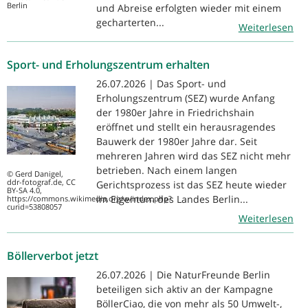
Berlin
und Abreise erfolgten wieder mit einem
gecharterten...
Weiterlesen
Sport- und Erholungszentrum erhalten
26.07.2026 | Das Sport- und
Erholungszentrum (SEZ) wurde Anfang
der 1980er Jahre in Friedrichshain
eröffnet und stellt ein herausragendes
Bauwerk der 1980er Jahre dar. Seit
mehreren Jahren wird das SEZ nicht mehr
betrieben. Nach einem langen
© Gerd Danigel,
ddr-fotograf.de, CC
Gerichtsprozess ist das SEZ heute wieder
BY-SA 4.0,
im Eigentum des Landes Berlin...
https://commons.wikimedia.org/w/index.php?
curid=53808057
Weiterlesen
Böllerverbot jetzt
26.07.2026 | Die NaturFreunde Berlin
beteiligen sich aktiv an der Kampagne
BöllerCiao, die von mehr als 50 Umwelt-,