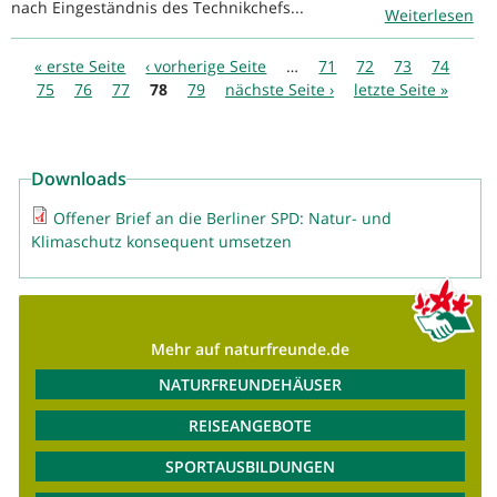
nach Eingeständnis des Technikchefs...
Weiterlesen
Seiten
« erste Seite
‹ vorherige Seite
…
71
72
73
74
75
76
77
78
79
nächste Seite ›
letzte Seite »
Downloads
Offener Brief an die Berliner SPD: Natur- und
Klimaschutz konsequent umsetzen
Mehr auf naturfreunde.de
NATURFREUNDEHÄUSER
REISEANGEBOTE
SPORTAUSBILDUNGEN