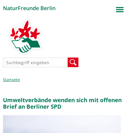
NaturFreunde Berlin
Jump to navigation
Suchformular
Suche
Sie
Startseite
sind
hier
Umweltverbände wenden sich mit offenen
Brief an Berliner SPD