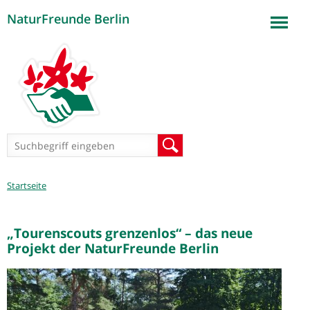
NaturFreunde Berlin
Jump to navigation
Suchformular
Suche
Sie
Startseite
sind
hier
„Tourenscouts grenzenlos“ – das neue
Projekt der NaturFreunde Berlin