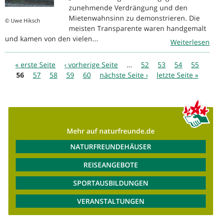
zunehmende Verdrängung und den
Mietenwahnsinn zu demonstrieren. Die
© Uwe Hiksch
meisten Transparente waren handgemalt
und kamen von den vielen...
Weiterlesen
Seiten
« erste Seite
‹ vorherige Seite
…
52
53
54
55
56
57
58
59
60
nächste Seite ›
letzte Seite »
Mehr auf naturfreunde.de
NATURFREUNDEHÄUSER
REISEANGEBOTE
SPORTAUSBILDUNGEN
VERANSTALTUNGEN