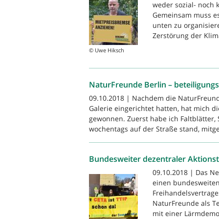
weder sozial- noch 
Gemeinsam muss es i
unten zu organisie
Zerstörung der Klima
© Uwe Hiksch
NaturFreunde Berlin – beteiligungs
09.10.2018 | Nachdem die NaturFreunde
Galerie eingerichtet hatten, hat mich di
gewonnen. Zuerst habe ich Faltblätter, 
wochentags auf der Straße stand, mitg
Bundesweiter dezentraler Aktions
09.10.2018 | Das N
einen bundesweiten 
Freihandelsvertrage
NaturFreunde als Te
mit einer Lärmdemo