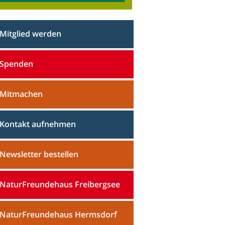
Mitglied werden
Spenden
Mitmachen
Kontakt aufnehmen
Newsletter bestellen
NaturFreundehaus Freibergsee
NaturFreundehaus Hermsdorf