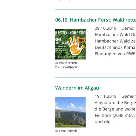
06.10. Hambacher Forst: Wald rett
09.10.2018 | Demo:
Hambacher Wald Die
Hambacher Wald zers
Deutschlands Klimak
Planungen von RWE si
© Wald retten -
Kohle stoppen!
Wandern im Allgäu
19.11.2018 | Gemein
Allgäu um die Berg
die Berge und wollen
Fellhorn (2038 mtr.)
und die...
© Uwe Hiksch