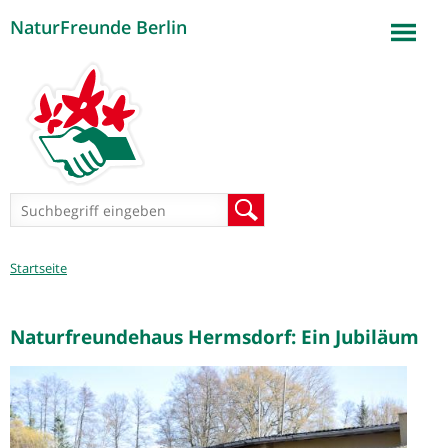
NaturFreunde Berlin
Jump to navigation
Suchformular
Suche
Sie
Startseite
sind
hier
Naturfreundehaus Hermsdorf: Ein Jubiläum