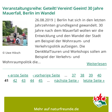
Veranstaltungsreihe: Geteilt! Vereint! Geeint! 30 Jahre
Mauerfall, Berlin im Wandel
26.08.2019 | Berlin hat sich in den letzten
Jahrzehnten grundlegend gewandelt. 30
Jahre nach dem Mauerfall wollen wir die
Entwicklung und den Wandel der Stadt
am Beispiel der Wohnraum- und
Verkehrspolitik aufzeigen. Die
DenkMalTouren und Workshops sollen am
© Uwe Hiksch
Beispiel der Verkehrs- und
Wohnraumpolitik die...
Weiterlesen
Seiten
« erste Seite
‹ vorherige Seite
…
37
38
39
40
41
42
43
44
45
…
nächste Seite ›
letzte Seite »
Mehr auf naturfreunde.de