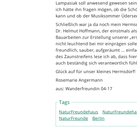
Lampasiak soll anwesend gewesen sein 
ich hätte ihn fragen mögen, ob die S
kann und ob der Musiksommer Üdersee 
Schließlich war ja da noch mein Herm
Dr. Helmut Hoffmann, der einstmals al
Bauarbeiten zur Erstellung unserer „ers
nicht leuchtend bei mir einprägen sollen
freundlich, sauber, aufgeräumt ... ein
des Zaunstreifens lese ich ab, dass hie
auch beständig sich verantwortlich fühl
Glück auf für unser kleines Hermsdorf!
Rosemarie Angermann
aus: Wanderfreundin 04-17
Tags
NaturFreundehaus
NaturFreundehau
NaturFreunde
Berlin