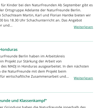
 für Kinder bei den NaturFreunden Ab September gibt es
der Ortsgruppe Adelante der NaturFreunde Berlin.
Schachteam Martin, Karl und Florian Hantke bieten wir
00 bis 18.30 Uhr Schachunterricht an. Das Angebot
er und...
Weiterlesen
 Honduras
turFreunde Berlin haben im Arbeitskreis
in Projekt zur Stärkung der Arbeit von
 des MADJ in Honduras ausgearbeitet. In den nächsten
h die NaturFreunde mit dem Projekt beim
ür wirtschaftliche Zusammenarbeit und...
Weiterlesen
reunde und Klassenkampf“
hrer Gründung haben die NaturFreunde innerhalb des