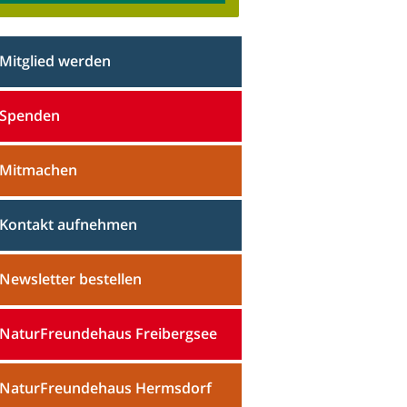
Mitglied werden
Spenden
Mitmachen
Kontakt aufnehmen
Newsletter bestellen
NaturFreundehaus Freibergsee
NaturFreundehaus Hermsdorf