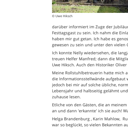
© Uwe Hiksch
darüber informiert im Zuge der Jubilä
Festtagsgast zu sein. Ich nahm die Ein
haben mir gut getan. Ich habe es geno
gewesen zu sein und unter den vielen 
Ich konnte Nelly wiedersehen, die lan
treuen Helfer Manfred; dann die Mitgl
Uwe Hiksch. Auch den Historiker Oliver
Meine Rollstuhlbetreuerin hatte mich a
die Informationsstellwände aufgebaut w
jedoch bei mir auf solche übliche, nor
Lebensjahr und halbseitig gelähmt und
zuhause lesen.
Etliche von den Gästen, die an meinem
an und dann 'erkannte' ich sie auch! W
Helga Brandenburg , Karin Mahlow, Rud
war so beglückt, so vielen Bekannten 