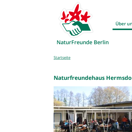
Über u
NaturFreunde Berlin
Sie
Startseite
sind
hier
Naturfreundehaus Hermsdorf