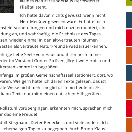
kleines NaturFreundeHaus Hermsdorfer
Fließtal steht.
Ich hätte davon nichts gewusst, wenn nicht
Herr Meißner gewesen wäre. Er hatte mich
umsfeiervorbereitungen und mich dazu ermuntert, ein
ladung an, und wahrhaftig, die Erlebnisse des Tages
ssen, wieder einmal in den alt-vertrauten Räumen
Gästen als vertraute NaturFreunde wiederzuerkennen.
gjährige liebe Seele vom Haus und ihren noch immer
ieder im Vorstand Gunter Strüven, Jörg-Uwe Herpich und
 Kersten konnte ich begrüßen.
nfangs im großen Gemeinschaftssaal stationiert, dort, wo
aren. Wie gern hätte ich deren Texte gelesen, das ist
male Weise nicht mehr möglich. Ich bin heute im 75.
 kann Texte nur mit meinen optischen Hilfsgeräten
 Rollstuhl vorübergingen, erkannten mich, sprachen mich
ar das eine Freude!
olf Stegmann, Dieter Benecke … und viele andere. Ich
aus ehemaligen Tagen zu begegnen. Auch Bruno-Klaus