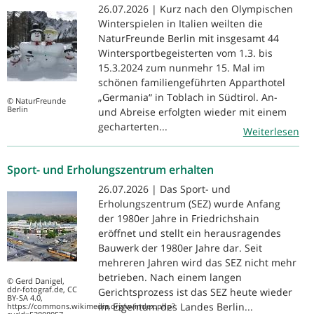
26.07.2026 | Kurz nach den Olympischen
Winterspielen in Italien weilten die
NaturFreunde Berlin mit insgesamt 44
Wintersportbegeisterten vom 1.3. bis
15.3.2024 zum nunmehr 15. Mal im
schönen familiengeführten Apparthotel
„Germania“ in Toblach in Südtirol. An-
© NaturFreunde
Berlin
und Abreise erfolgten wieder mit einem
gecharterten...
Weiterlesen
Sport- und Erholungszentrum erhalten
26.07.2026 | Das Sport- und
Erholungszentrum (SEZ) wurde Anfang
der 1980er Jahre in Friedrichshain
eröffnet und stellt ein herausragendes
Bauwerk der 1980er Jahre dar. Seit
mehreren Jahren wird das SEZ nicht mehr
betrieben. Nach einem langen
© Gerd Danigel,
ddr-fotograf.de, CC
Gerichtsprozess ist das SEZ heute wieder
BY-SA 4.0,
im Eigentum des Landes Berlin...
https://commons.wikimedia.org/w/index.php?