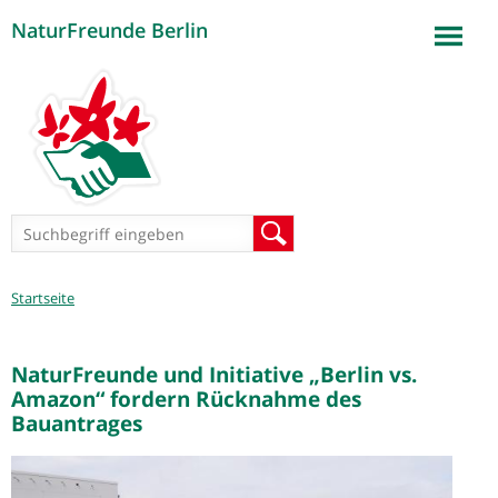
NaturFreunde Berlin
Jump to navigation
Suchformular
Suche
Sie
Startseite
sind
hier
NaturFreunde und Initiative „Berlin vs.
Amazon“ fordern Rücknahme des
Bauantrages