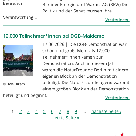
Energietisch
Berliner Energie und Wärme AG (BEW) Die
Politik und der Senat müssen ihre
Verantwortung...
Weiterlesen
12.000 Teilnehmer*innen bei DGB-Maidemo
17.06.2026 | Die DGB-Demonstration war
schön und groß. Mehr als 12.000
Teilnehmer*innen kamen zur
Demonstration. Auch in diesem Jahr
waren die NaturFreunde Berlin mit einem
eigenen Block an der Demonstration
beteiligt. Die NaturFreundejugend war mit
© Uwe Hiksch
einem großen Block an der Demonstration
beteiligt und beginnt...
Weiterlesen
Seiten
1
2
3
4
5
6
7
8
9
…
nächste Seite ›
letzte Seite »