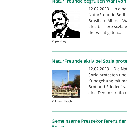
NaturFreunde begrüßen Wahl von Pr
12.02.2023 | In ei
NaturFreunde Berlin
Brasilien. Mit der 
eine bessere soziale
der wichtigsten...
© pixabay
NaturFreunde aktiv bei Sozialprot
12.02.2023 | Die Na
Sozialprotesten und
Kundgebung mit meh
Brot und Frieden“ 
eine Demonstration 
© Uwe Hiksch
Gemeinsame Pressekonferenz der 
Berlin!"