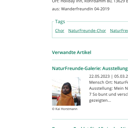
Ort: Holiday Inn, Rohrdamm 80, 13629 B
aus: WanderfreundIn 04-2019
Tags
Chor
NaturFreunde-Chor
NaturFr
Verwandte Artikel
NaturFreunde-Galerie: Ausstellun
22.05.2023 | 05.03.
Mensch Ort: NaturFr
Ausstellung: Mein N
7 So bunt und versc
gezeigten...
© Kai Horstmann