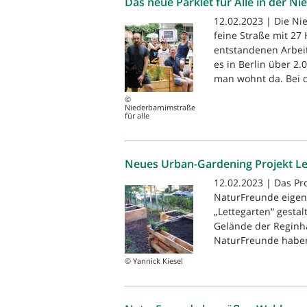
Das neue Parklet für Alle in der N
12.02.2023 | Die Nie
feine Straße mit 2
entstandenen Arbeit
es in Berlin über 2
man wohnt da. Bei de
©
Niederbarnimstraße
für alle
Neues Urban-Gardening Projekt Le
12.02.2023 | Das Pro
NaturFreunde eigent
„Lettegarten“ gestal
Gelände der Reginha
NaturFreunde haben 
© Yannick Kiesel