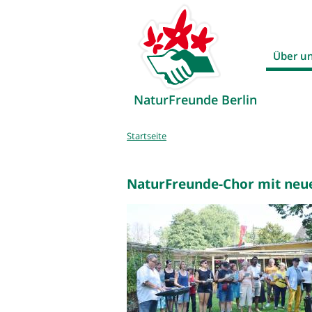
Über u
NaturFreunde Berlin
Sie
Startseite
sind
hier
NaturFreunde-Chor mit neu