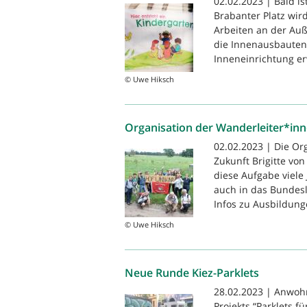
02.02.2023 | Bald is
Brabanter Platz wir
Arbeiten an der Auß
die Innenausbauten
Inneneinrichtung er
© Uwe Hiksch
Organisation der Wanderleiter*in
02.02.2023 | Die Or
Zukunft Brigitte vo
diese Aufgabe viel
auch in das Bunde
Infos zu Ausbildunge
© Uwe Hiksch
Neue Runde Kiez-Parklets
28.02.2023 | Anwoh
Projekts “Parklets f