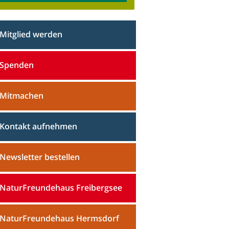
Mitglied werden
Spenden
Mitmachen
Kontakt aufnehmen
Newsletter bestellen
NaturFreundehaus Freibergsee
NaturFreundehaus Hermsdorf