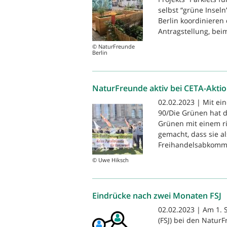
selbst “grüne Insel
Berlin koordinieren
Antragstellung, beim
© NaturFreunde
Berlin
NaturFreunde aktiv bei CETA-Akti
02.02.2023 | Mit e
90/Die Grünen hat d
Grünen mit einem r
gemacht, dass sie al
Freihandelsabkomme
© Uwe Hiksch
Eindrücke nach zwei Monaten FSJ
02.02.2023 | Am 1. S
(FSJ) bei den NaturF