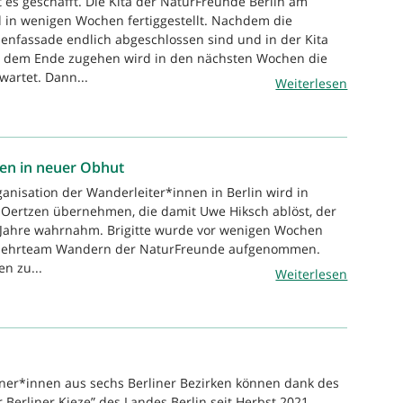
t es geschafft. Die Kita der NaturFreunde Berlin am
d in wenigen Wochen fertiggestellt. Nachdem die
enfassade endlich abgeschlossen sind und in der Kita
 dem Ende zugehen wird in den nächsten Wochen die
wartet. Dann...
Weiterlesen
nen in neuer Obhut
ganisation der Wanderleiter*innen in Berlin wird in
n Oertzen übernehmen, die damit Uwe Hiksch ablöst, der
e Jahre wahrnahm. Brigitte wurde vor wenigen Wochen
slehrteam Wandern der NaturFreunde aufgenommen.
n zu...
Weiterlesen
ner*innen aus sechs Berliner Bezirken können dank des
ür Berliner Kieze” des Landes Berlin seit Herbst 2021