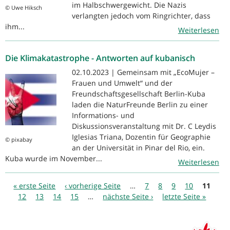
im Halbschwergewicht. Die Nazis
© Uwe Hiksch
verlangten jedoch vom Ringrichter, dass
ihm...
Weiterlesen
Die Klimakatastrophe - Antworten auf kubanisch
02.10.2023 | Gemeinsam mit „EcoMujer –
Frauen und Umwelt“ und der
Freundschaftsgesellschaft Berlin-Kuba
laden die NaturFreunde Berlin zu einer
Informations- und
Diskussionsveranstaltung mit Dr. C Leydis
Iglesias Triana, Dozentin für Geographie
© pixabay
an der Universität in Pinar del Rio, ein.
Kuba wurde im November...
Weiterlesen
Seiten
« erste Seite
‹ vorherige Seite
…
7
8
9
10
11
12
13
14
15
…
nächste Seite ›
letzte Seite »