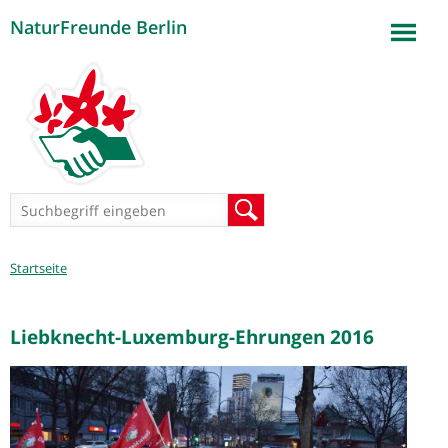
NaturFreunde Berlin
Jump to navigation
Suchformular
Suche
Sie
Startseite
sind
hier
Liebknecht-Luxemburg-Ehrungen 2016