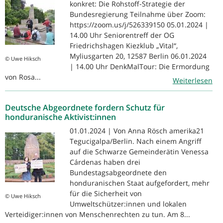
konkret: Die Rohstoff-Strategie der
Bundesregierung Teilnahme über Zoom:
https://zoom.us/j/526339150 05.01.2024 |
14.00 Uhr Seniorentreff der OG
Friedrichshagen Kiezklub „Vital“,
Myliusgarten 20, 12587 Berlin 06.01.2024
© Uwe Hiksch
| 14.00 Uhr DenkMalTour: Die Ermordung
von Rosa...
Weiterlesen
Deutsche Abgeordnete fordern Schutz für
honduranische Aktivist:innen
01.01.2024 | Von Anna Rösch amerika21
Tegucigalpa/Berlin. Nach einem Angriff
auf die Schwarze Gemeinderätin Venessa
Cárdenas haben drei
Bundestagsabgeordnete den
honduranischen Staat aufgefordert, mehr
für die Sicherheit von
© Uwe Hiksch
Umweltschützer:innen und lokalen
Verteidiger:innen von Menschenrechten zu tun. Am 8...