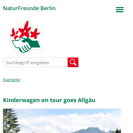
NaturFreunde Berlin
Jump to navigation
Suchformular
Suche
Sie
Startseite
sind
hier
Kinderwagen on tour goes Allgäu