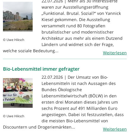
22.07.2026 | Mehr als 30 Interessierte
waren zur Ausstellungseröffnung
„Funktional. Brutal. Sozial?“ von Yannick
Kiesel gekommen. Die Ausstellung
versammelt rund 80 Fotografien
brutalistischer und modernistischer
Architektur aus mehr als einem Dutzend
© Uwe Hiksch
Ländern und widmet sich der Frage,
welche soziale Bedeutung...
Weiterlesen
Bio-Lebensmittel immer gefragter
22.07.2026 | Der Umsatz von Bio-
Lebensmitteln ist nach Aussagen des
Bundes Ökologische
Lebensmittelwirtschaft (BÖLW) in den
ersten drei Monaten dieses Jahres um
sechs Prozent auf 491 Milliarden Euro
angestiegen. Dabei ist festzustellen, dass
© Uwe Hiksch
die meisten Bio-Lebensmittel von
Discountern und Drogeriemärkten...
Weiterlesen