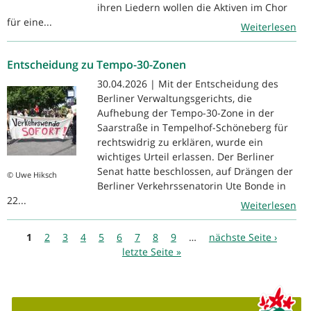
ihren Liedern wollen die Aktiven im Chor
für eine...
Weiterlesen
Entscheidung zu Tempo-30-Zonen
30.04.2026 | Mit der Entscheidung des
Berliner Verwaltungsgerichts, die
Aufhebung der Tempo-30-Zone in der
Saarstraße in Tempelhof-Schöneberg für
rechtswidrig zu erklären, wurde ein
wichtiges Urteil erlassen. Der Berliner
Senat hatte beschlossen, auf Drängen der
© Uwe Hiksch
Berliner Verkehrssenatorin Ute Bonde in
22...
Weiterlesen
Seiten
1
2
3
4
5
6
7
8
9
…
nächste Seite ›
letzte Seite »