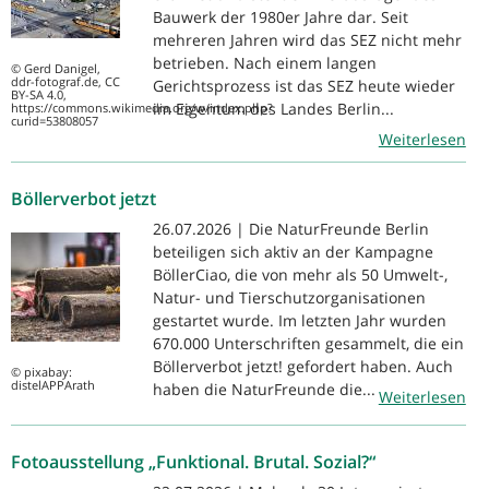
Bauwerk der 1980er Jahre dar. Seit
mehreren Jahren wird das SEZ nicht mehr
betrieben. Nach einem langen
© Gerd Danigel,
ddr-fotograf.de, CC
Gerichtsprozess ist das SEZ heute wieder
BY-SA 4.0,
im Eigentum des Landes Berlin...
https://commons.wikimedia.org/w/index.php?
curid=53808057
Weiterlesen
Böllerverbot jetzt
26.07.2026 | Die NaturFreunde Berlin
beteiligen sich aktiv an der Kampagne
BöllerCiao, die von mehr als 50 Umwelt-,
Natur- und Tierschutzorganisationen
gestartet wurde. Im letzten Jahr wurden
670.000 Unterschriften gesammelt, die ein
Böllerverbot jetzt! gefordert haben. Auch
© pixabay:
distelAPPArath
haben die NaturFreunde die...
Weiterlesen
Fotoausstellung „Funktional. Brutal. Sozial?“