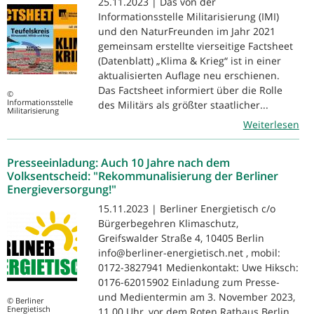
25.11.2023 | Das von der
Informationsstelle Militarisierung (IMI)
und den NaturFreunden im Jahr 2021
gemeinsam erstellte vierseitige Factsheet
(Datenblatt) „Klima & Krieg“ ist in einer
aktualisierten Auflage neu erschienen.
Das Factsheet informiert über die Rolle
©
Informationsstelle
des Militärs als größter staatlicher...
Militarisierung
Weiterlesen
Presseeinladung: Auch 10 Jahre nach dem
Volksentscheid: "Rekommunalisierung der Berliner
Energieversorgung!"
15.11.2023 | Berliner Energietisch c/o
Bürgerbegehren Klimaschutz,
Greifswalder Straße 4, 10405 Berlin
info@berliner-energietisch.net , mobil:
0172-3827941 Medienkontakt: Uwe Hiksch:
0176-62015902 Einladung zum Presse-
und Medientermin am 3. November 2023,
© Berliner
Energietisch
11.00 Uhr, vor dem Roten Rathaus Berlin,