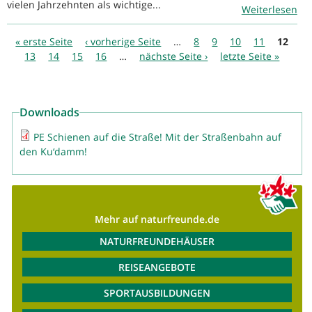
vielen Jahrzehnten als wichtige...
Weiterlesen
Seiten
« erste Seite
‹ vorherige Seite
…
8
9
10
11
12
13
14
15
16
…
nächste Seite ›
letzte Seite »
Downloads
PE Schienen auf die Straße! Mit der Straßenbahn auf
den Ku‘damm!
Mehr auf naturfreunde.de
NATURFREUNDEHÄUSER
REISEANGEBOTE
SPORTAUSBILDUNGEN