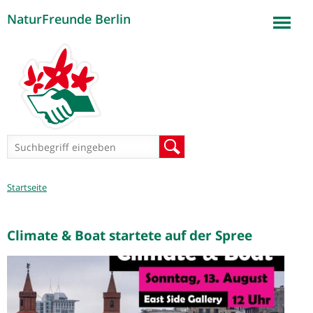
NaturFreunde Berlin
Jump to navigation
Suchformular
Suche
Sie
Startseite
sind
hier
Climate & Boat startete auf der Spree