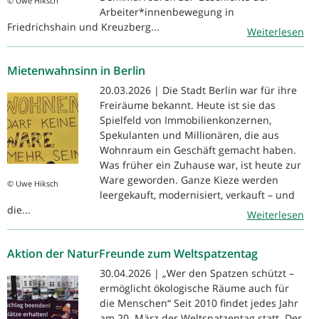
© Uwe Hiksch
Arbeiter*innenbewegung in
Friedrichshain und Kreuzberg...
Weiterlesen
Mietenwahnsinn in Berlin
20.03.2026 | Die Stadt Berlin war für ihre
Freiräume bekannt. Heute ist sie das
Spielfeld von Immobilienkonzernen,
Spekulanten und Millionären, die aus
Wohnraum ein Geschäft gemacht haben.
Was früher ein Zuhause war, ist heute zur
Ware geworden. Ganze Kieze werden
© Uwe Hiksch
leergekauft, modernisiert, verkauft – und
die...
Weiterlesen
Aktion der NaturFreunde zum Weltspatzentag
30.04.2026 | „Wer den Spatzen schützt –
ermöglicht ökologische Räume auch für
die Menschen“ Seit 2010 findet jedes Jahr
am 20. März der Weltspatzentag statt. Der