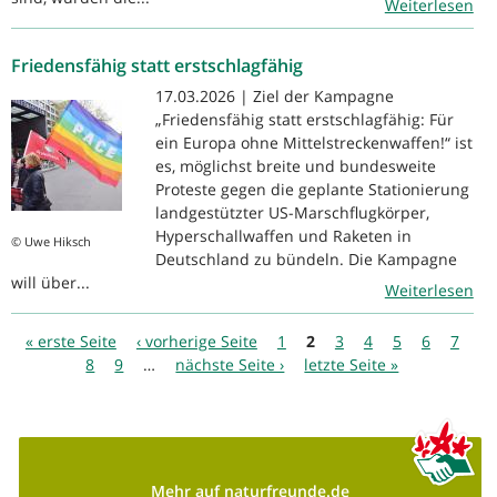
Weiterlesen
Friedensfähig statt erstschlagfähig
17.03.2026 | Ziel der Kampagne
„Friedensfähig statt erstschlagfähig: Für
ein Europa ohne Mittelstreckenwaffen!“ ist
es, möglichst breite und bundesweite
Proteste gegen die geplante Stationierung
landgestützter US-Marschflugkörper,
Hyperschallwaffen und Raketen in
© Uwe Hiksch
Deutschland zu bündeln. Die Kampagne
will über...
Weiterlesen
Seiten
« erste Seite
‹ vorherige Seite
1
2
3
4
5
6
7
8
9
…
nächste Seite ›
letzte Seite »
Mehr auf naturfreunde.de