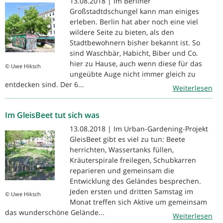
13.08.2018 | Im Berliner
Großstadtdschungel kann man einiges
erleben. Berlin hat aber noch eine viel
wildere Seite zu bieten, als den
Stadtbewohnern bisher bekannt ist. So
sind Waschbär, Habicht, Biber und Co.
hier zu Hause, auch wenn diese für das
© Uwe Hiksch
ungeübte Auge nicht immer gleich zu
entdecken sind. Der 6...
Weiterlesen
Im GleisBeet tut sich was
13.08.2018 | Im Urban-Gardening-Projekt
GleisBeet gibt es viel zu tun: Beete
herrichten, Wassertanks füllen,
Kräuterspirale freilegen, Schubkarren
reparieren und gemeinsam die
Entwicklung des Geländes besprechen.
Jeden ersten und dritten Samstag im
© Uwe Hiksch
Monat treffen sich Aktive um gemeinsam
das wunderschöne Gelände...
Weiterlesen