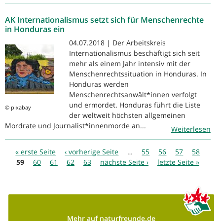
AK Internationalismus setzt sich für Menschenrechte
in Honduras ein
04.07.2018 | Der Arbeitskreis
Internationalismus beschäftigt sich seit
mehr als einem Jahr intensiv mit der
Menschenrechtssituation in Honduras. In
Honduras werden
Menschenrechtsanwält*innen verfolgt
und ermordet. Honduras führt die Liste
© pixabay
der weltweit höchsten allgemeinen
Mordrate und Journalist*innenmorde an...
Weiterlesen
Seiten
« erste Seite
‹ vorherige Seite
…
55
56
57
58
59
60
61
62
63
nächste Seite ›
letzte Seite »
Mehr auf naturfreunde.de