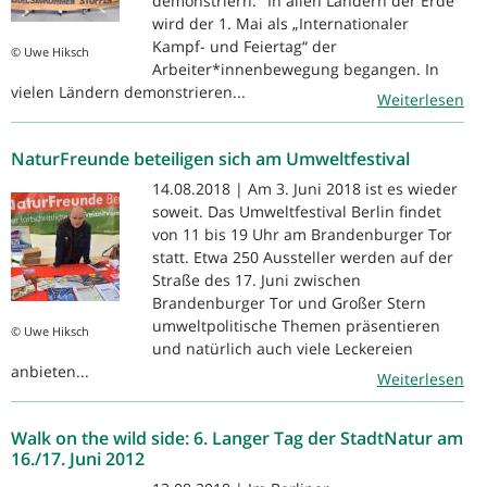
demonstriern." In allen Ländern der Erde
wird der 1. Mai als „Internationaler
Kampf- und Feiertag“ der
© Uwe Hiksch
Arbeiter*innenbewegung begangen. In
vielen Ländern demonstrieren...
Weiterlesen
NaturFreunde beteiligen sich am Umweltfestival
14.08.2018 | Am 3. Juni 2018 ist es wieder
soweit. Das Umweltfestival Berlin findet
von 11 bis 19 Uhr am Brandenburger Tor
statt. Etwa 250 Aussteller werden auf der
Straße des 17. Juni zwischen
Brandenburger Tor und Großer Stern
umweltpolitische Themen präsentieren
© Uwe Hiksch
und natürlich auch viele Leckereien
anbieten...
Weiterlesen
Walk on the wild side: 6. Langer Tag der StadtNatur am
16./17. Juni 2012