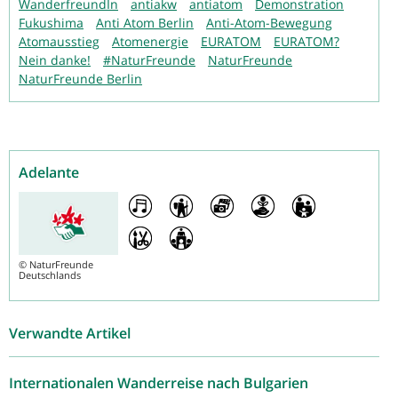
WanderfreundIn
antiakw
antiatom
Demonstration
Fukushima
Anti Atom Berlin
Anti-Atom-Bewegung
Atomausstieg
Atomenergie
EURATOM
EURATOM?
Nein danke!
#NaturFreunde
NaturFreunde
NaturFreunde Berlin
Adelante
©
NaturFreunde
Deutschlands
Verwandte Artikel
Internationalen Wanderreise nach Bulgarien