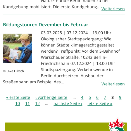
NaturFreunde Berlin haben zu der
Kundgebung mobilisiert. Die erste Kundgebung...
Weiterlesen
Bildungstouren Dezember bis Februar
03.03.2025 | 07.12.2024 | 13.00 Uhr
Ökologischer Stadtspaziergang: Wie
können Städte klimagerecht gestaltet
werden? Treffpunkt: Vor dem S-Bahnhof
Warschauer Straße, 10243 Berlin-
Friedrichshain 07.12.2024 | 13.00 Uhr
Stadtspaziergang: Verkehrswende in
© Uwe Hiksch
Berlin durchsetzen. Ausbau der
Straßenbahn am Beispiel des...
Weiterlesen
Seiten
« erste Seite
‹ vorherige Seite
…
4
5
6
7
8
9
10
11
12
…
nächste Seite ›
letzte Seite »