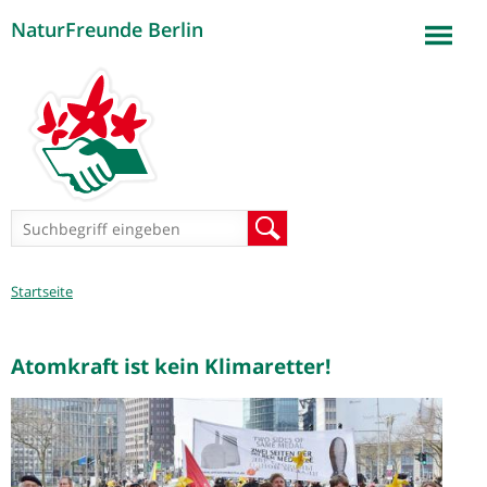
NaturFreunde Berlin
Jump to navigation
Suchformular
Suche
Sie
Startseite
sind
hier
Atomkraft ist kein Klimaretter!