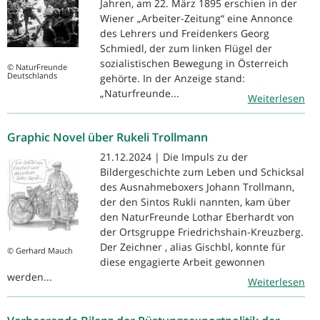
Jahren, am 22. März 1895 erschien in der
Wiener „Arbeiter-Zeitung“ eine Annonce
des Lehrers und Freidenkers Georg
Schmiedl, der zum linken Flügel der
sozialistischen Bewegung in Österreich
© NaturFreunde
Deutschlands
gehörte. In der Anzeige stand:
„Naturfreunde...
Weiterlesen
Graphic Novel über Rukeli Trollmann
21.12.2024 | Die Impuls zu der
Bildergeschichte zum Leben und Schicksal
des Ausnahmeboxers Johann Trollmann,
der den Sintos Rukli nannten, kam über
den NaturFreunde Lothar Eberhardt von
der Ortsgruppe Friedrichshain-Kreuzberg.
Der Zeichner , alias Gischbl, konnte für
© Gerhard Mauch
diese engagierte Arbeit gewonnen
werden...
Weiterlesen