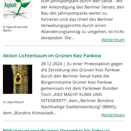
zum Jahnsportpark durch den Senat - Mit
der Ankündigung des Berliner Senats, den
Bau des Jahnsportparks weiter zu
forcieren und das Urteil des Berliner
Verwaltungsgerichts durch einen
© NaturFreunde
Berlin
Abänderungsantrag zu umgehen, ist nicht
akzeptabel. Die...
Weiterlesen
Aktion Lichterbaum im Grünen Kiez Pankow
28.12.2024 | Zu einer Protestaktion gegen
die Zerstörung des Grünen Kiez Pankow
durch den Berliner Senat hatte die
Bürgerinitiative Grüner Kiez Pankow
gemeinsam mit dem Pankower Runden
Tisch „KIEZ MACHT KLIMA UND
INTEGRIERT!“, dem „Berliner Bündnis
© Uwe Hiksch
Nachhaltige Stadtentwicklung“ (BBNS),
dem „Bündnis Klimastadt...
Weiterlesen
Bildungsveranstaltungen Dezember bis Februar