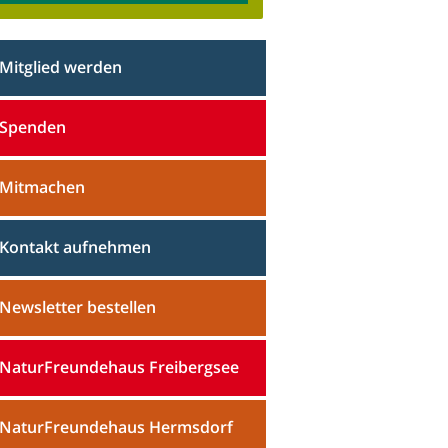
Mitglied werden
Spenden
Mitmachen
Kontakt aufnehmen
Newsletter bestellen
NaturFreundehaus Freibergsee
NaturFreundehaus Hermsdorf