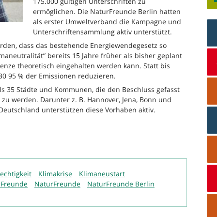
175.000 gültigen Unterschriften zu
ermöglichen. Die NaturFreunde Berlin hatten
als erster Umweltverband die Kampagne und
Unterschriftensammlung aktiv unterstützt.
erden, dass das bestehende Energiewendegesetz so
maneutralität“ bereits 15 Jahre früher als bisher geplant
renze theoretisch eingehalten werden kann. Statt bis
030 95 % der Emissionen reduzieren.
als 35 Städte und Kommunen, die den Beschluss gefasst
 zu werden. Darunter z. B. Hannover, Jena, Bonn und
eutschland unterstützen diese Vorhaben aktiv.
echtigkeit
Klimakrise
Klimaneustart
rFreunde
NaturFreunde
NaturFreunde Berlin