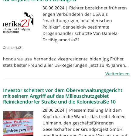
30.06.2024 | Richter bezeichnet früheren
engen Verbündeten der USA als
"machthungrigen, heuchlerischen
Politiker", der selektiv bestimmte
Drogenhändler schützte Von Daniela
Dreißig amerika21
© amerika21
honduras_usa_hernandez_vicepresidente_biden.jpg Früher
stets bester Freund aller US-Regierungen, jetzt zu 45 Jahren...
Weiterlesen
Investor scheitert vor dem Oberverwaltungsgericht
mit seinem Angriff auf das Milieuschutzgebiet
Reinickendorfer Straße und die Koloniestraße 10
28.06.2024 | Pressemitteilung Mit dem
Kopf durch die Wand – das treibt Romeo
Uhlmann, den geschäftsführenden
Gesellschafter der Grundprojekt GmbH
und Bauherr des Campus Viva an, um auf