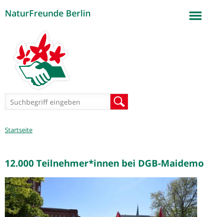
NaturFreunde Berlin
Jump to navigation
Suchformular
Suche
Sie
Startseite
sind
hier
12.000 Teilnehmer*innen bei DGB-Maidemo