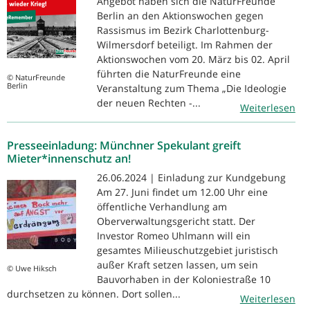
Angebot haben sich die NaturFreunde
Berlin an den Aktionswochen gegen
Rassismus im Bezirk Charlottenburg-
Wilmersdorf beteiligt. Im Rahmen der
Aktionswochen vom 20. März bis 02. April
führten die NaturFreunde eine
© NaturFreunde
Berlin
Veranstaltung zum Thema „Die Ideologie
der neuen Rechten -...
Weiterlesen
Presseeinladung: Münchner Spekulant greift
Mieter*innenschutz an!
26.06.2024 | Einladung zur Kundgebung
Am 27. Juni findet um 12.00 Uhr eine
öffentliche Verhandlung am
Oberverwaltungsgericht statt. Der
Investor Romeo Uhlmann will ein
gesamtes Milieuschutzgebiet juristisch
außer Kraft setzen lassen, um sein
© Uwe Hiksch
Bauvorhaben in der Koloniestraße 10
durchsetzen zu können. Dort sollen...
Weiterlesen