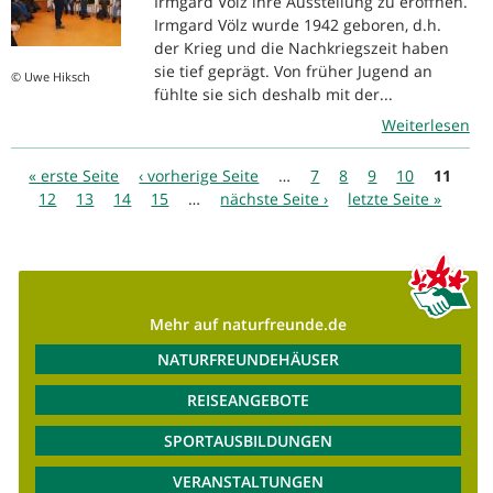
Irmgard Völz ihre Ausstellung zu eröffnen.
Irmgard Völz wurde 1942 geboren, d.h.
der Krieg und die Nachkriegszeit haben
sie tief geprägt. Von früher Jugend an
© Uwe Hiksch
fühlte sie sich deshalb mit der...
Weiterlesen
Seiten
« erste Seite
‹ vorherige Seite
…
7
8
9
10
11
12
13
14
15
…
nächste Seite ›
letzte Seite »
Mehr auf naturfreunde.de
NATURFREUNDEHÄUSER
REISEANGEBOTE
SPORTAUSBILDUNGEN
VERANSTALTUNGEN