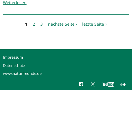
Weiterlesen
über
Heraus
zum
Seiten
1.
1
2
3
nächste Seite ›
letzte Seite »
Mai:
NaturFreunde
bei
der
Mai-
Impressum
Demo
des
Datenschutz
DGB
www.naturfreunde.de