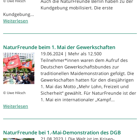
Auch die NaturFreunde Berlin haben zu der
© Uwe Hiksch
Kundgebung mobilisiert. Die erste
Kundgebung...
Weiterlesen
über
NaturFreunde
unterstützen
Proteste
NaturFreunde beim 1. Mai der Gewerkschaften
der
Gewerkschaft
19.06.2024 | Mehr als 12.500
und
Teilnehmer*innen waren dem Aufruf des
sozialen
Deutschen Gewerkschaftsbundes zur
Träger
traditionellen Maidemonstration gefolgt. Die
Gewerkschaften hatten für den diesjährigen
1. Mai das Motto „Mehr Lohn, Freizeit und
Sicherheit“ gewählt. Für NaturFreunde ist der
© Uwe Hiksch
1. Mai ein internationaler „Kampf...
Weiterlesen
über
NaturFreunde
beim
1.
NaturFreunde bei 1.-Mai-Demonstration des DGB
Mai
der
21.08.2023 | Die Welt ist im Krisen-