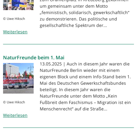
DGB-
um gemeinsam unter dem Motto
Maikundgebung
„feministisch, solidarisch, gewerkschaftlich“
und
zu demonstrieren. Das politische und
© Uwe Hiksch
DGB-
gesellschaftliche Spektrum der...
Weiterlesen
Maidemo
über
30.000
bei
der
NaturFreunde beim 1. Mai
Demo
zum
13.05.2025 | Auch in diesem Jahr waren die
Internationalen
NaturFreunde Berlin wieder mit einem
Frauentag
eigenen Block und einem Info-Stand beim 1.
Mai des Deutschen Gewerkschaftsbundes
beteiligt. In diesem Jahr waren die
NaturFreunde unter dem Motto „Kein
Fußbreit dem Faschismus – Migration ist ein
© Uwe Hiksch
Menschenrecht“ auf die Straße...
Weiterlesen
über
NaturFreunde
beim
1.