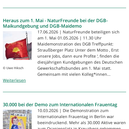
12.000
Teilnehmer*innen
bei
Heraus zum 1. Mai - NaturFreunde bei der DGB-
DGB-
Maikundgebung und DGB-Maidemo
Maidemo
17.06.2026 | NaturFreunde beteiligen sich
am 1. Mai 01.05.2026 | 11.30 Uhr
Maidemonstration des DGB Treffpunkt:
Straußberger Platz Unter dem Motto ‚ Erst
unsere Jobs, dann eure Profite ‘, finden die
diesjährigen Kundgebungen des Deutschen
Gewerkschaftsbundes am 1. Mai statt.
© Uwe Hiksch
Gemeinsam mit vielen Kolleg*innen...
Weiterlesen
über
Heraus
zum
1.
30.000 bei der Demo zum Internationalen Frauentag
Mai
-
10.03.2026 | Die Demonstration zum
NaturFreunde
Internationalen Frauentag in Berlin war
bei
beeindruckend. Mehr als 30.000 Aktive waren
der
zum Oranienplatz in Kreuzberg gekommen