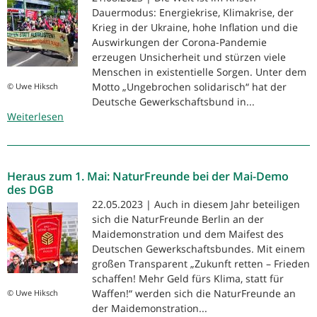
Gewerkschaften
Dauermodus: Energiekrise, Klimakrise, der
Krieg in der Ukraine, hohe Inflation und die
Auswirkungen der Corona-Pandemie
erzeugen Unsicherheit und stürzen viele
Menschen in existentielle Sorgen. Unter dem
Motto „Ungebrochen solidarisch“ hat der
© Uwe Hiksch
Deutsche Gewerkschaftsbund in...
Weiterlesen
über
NaturFreunde
bei
1.-
Heraus zum 1. Mai: NaturFreunde bei der Mai-Demo
Mai-
des DGB
Demonstration
22.05.2023 | Auch in diesem Jahr beteiligen
des
sich die NaturFreunde Berlin an der
DGB
Maidemonstration und dem Maifest des
Deutschen Gewerkschaftsbundes. Mit einem
großen Transparent „Zukunft retten – Frieden
schaffen! Mehr Geld fürs Klima, statt für
Waffen!“ werden sich die NaturFreunde an
© Uwe Hiksch
der Maidemonstration...