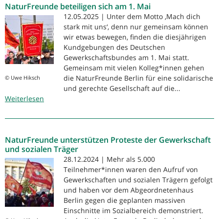
NaturFreunde beteiligen sich am 1. Mai
Mai
12.05.2025 | Unter dem Motto ‚Mach dich
stark mit uns‘, denn nur gemeinsam können
wir etwas bewegen, finden die diesjährigen
Kundgebungen des Deutschen
Gewerkschaftsbundes am 1. Mai statt.
Gemeinsam mit vielen Kolleg*innen gehen
die NaturFreunde Berlin für eine solidarische
© Uwe Hiksch
und gerechte Gesellschaft auf die...
Weiterlesen
über
NaturFreunde
beteiligen
sich
NaturFreunde unterstützen Proteste der Gewerkschaft
am
und sozialen Träger
1.
28.12.2024 | Mehr als 5.000
Mai
Teilnehmer*innen waren den Aufruf von
Gewerkschaften und sozialen Trägern gefolgt
und haben vor dem Abgeordnetenhaus
Berlin gegen die geplanten massiven
Einschnitte im Sozialbereich demonstriert.