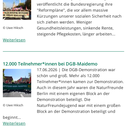
veröffentlicht die Bundesregierung ihre
"Reformpläne", die vor allem massive
Kürzungen unserer sozialen Sicherheit nach
sich ziehen werden. Weniger
Gesundheitsleistungen, sinkende Rente,
© Uwe Hiksch
steigende Pflegekosten, länger arbeiten...
Weiterlesen
über
Jetzt
reicht's!
Komm
12.000 Teilnehmer*innen bei DGB-Maidemo
zur
Demo
17.06.2026 | Die DGB-Demonstration war
für
schön und groß. Mehr als 12.000
den
Teilnehmer*innen kamen zur Demonstration.
Sozialstaat
Auch in diesem Jahr waren die NaturFreunde
Berlin mit einem eigenen Block an der
Demonstration beteiligt. Die
NaturFreundejugend war mit einem großen
© Uwe Hiksch
Block an der Demonstration beteiligt und
beginnt...
Weiterlesen
über