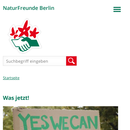
NaturFreunde Berlin
Jump to navigation
Suchformular
Suche
Sie
Startseite
sind
hier
Was jetzt!