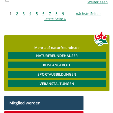
In...
Weiterlesen
Seiten
1
2
3
4
5
6
7
8
9
…
nächste Seite ›
letzte Seite »
Mehr auf naturfreunde.de
NATURFREUNDEHÄUSER
REISEANGEBOTE
SPORTAUSBILDUNGEN
VERANSTALTUNGEN
Mitglied werden