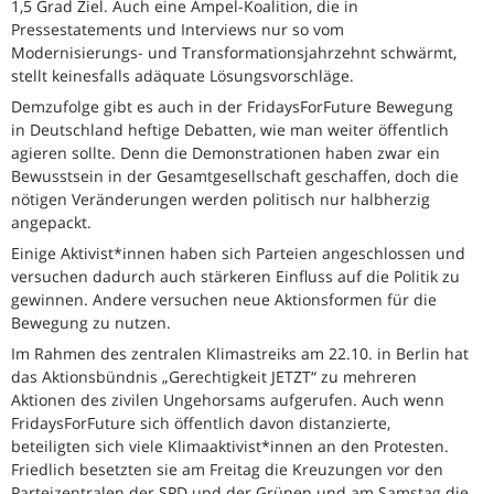
1,5 Grad Ziel. Auch eine Ampel-Koalition, die in
Pressestatements und Interviews nur so vom
Modernisierungs- und Transformationsjahrzehnt schwärmt,
stellt keinesfalls adäquate Lösungsvorschläge.
Demzufolge gibt es auch in der FridaysForFuture Bewegung
in Deutschland heftige Debatten, wie man weiter öffentlich
agieren sollte. Denn die Demonstrationen haben zwar ein
Bewusstsein in der Gesamtgesellschaft geschaffen, doch die
nötigen Veränderungen werden politisch nur halbherzig
angepackt.
Einige Aktivist*innen haben sich Parteien angeschlossen und
versuchen dadurch auch stärkeren Einfluss auf die Politik zu
gewinnen. Andere versuchen neue Aktionsformen für die
Bewegung zu nutzen.
Im Rahmen des zentralen Klimastreiks am 22.10. in Berlin hat
das Aktionsbündnis „Gerechtigkeit JETZT“ zu mehreren
Aktionen des zivilen Ungehorsams aufgerufen. Auch wenn
FridaysForFuture sich öffentlich davon distanzierte,
beteiligten sich viele Klimaaktivist*innen an den Protesten.
Friedlich besetzten sie am Freitag die Kreuzungen vor den
Parteizentralen der SPD und der Grünen und am Samstag die