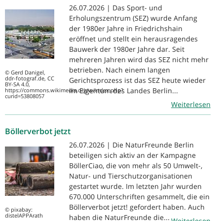
26.07.2026 | Das Sport- und
Erholungszentrum (SEZ) wurde Anfang
der 1980er Jahre in Friedrichshain
eröffnet und stellt ein herausragendes
Bauwerk der 1980er Jahre dar. Seit
mehreren Jahren wird das SEZ nicht mehr
betrieben. Nach einem langen
© Gerd Danigel,
ddr-fotograf.de, CC
Gerichtsprozess ist das SEZ heute wieder
BY-SA 4.0,
im Eigentum des Landes Berlin...
https://commons.wikimedia.org/w/index.php?
curid=53808057
Weiterlesen
Böllerverbot jetzt
26.07.2026 | Die NaturFreunde Berlin
beteiligen sich aktiv an der Kampagne
BöllerCiao, die von mehr als 50 Umwelt-,
Natur- und Tierschutzorganisationen
gestartet wurde. Im letzten Jahr wurden
670.000 Unterschriften gesammelt, die ein
Böllerverbot jetzt! gefordert haben. Auch
© pixabay:
distelAPPArath
haben die NaturFreunde die...
Weiterlesen