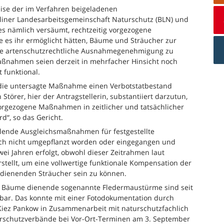
eise der im Verfahren beigeladenen
liner Landesarbeitsgemeinschaft Naturschutz (BLN) und
es nämlich versäumt, rechtzeitig vorgezogene
es ihr ermöglicht hätten, Bäume und Sträucher zur
ne artenschutzrechtliche Ausnahmegenehmigung zu
aßnahmen seien derzeit in mehrfacher Hinsicht noch
 funktional.
s die untersagte Maßnahme einen Verbotstatbestand
 Störer, hier der Antragstellerin, substantiiert darzutun,
vorgezogene Maßnahmen in zeitlicher und tatsächlicher
d“, so das Gericht.
lende Ausgleichsmaßnahmen für festgestellte
noch nicht umgepflanzt worden oder eingegangen und
ei Jahren erfolgt, obwohl dieser Zeitrahmen laut
tellt, um eine vollwertige funktionale Kompensation der
 dienenden Sträucher sein zu können.
den Bäume dienende sogenannte Fledermaustürme sind seit
tzbar. Das konnte mit einer Fotodokumentation durch
 Kiez Pankow in Zusammenarbeit mit naturschutzfachlich
urschutzverbände bei Vor-Ort-Terminen am 3. September