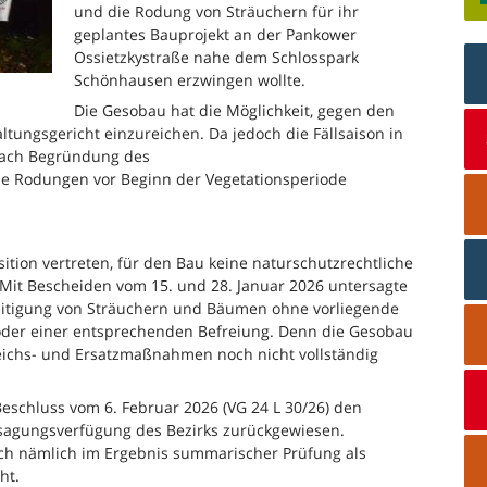
und die Rodung von Sträuchern für ihr
geplantes Bauprojekt an der Pankower
Ossietzkystraße nahe dem Schlosspark
Schönhausen erzwingen wollte.
Die Gesobau hat die Möglichkeit, gegen den
ungsgericht einzureichen. Da jedoch die Fällsaison in
 nach Begründung des
ie Rodungen vor Beginn der Vegetationsperiode
ition vertreten, für den Bau keine naturschutzrechtliche
t Bescheiden vom 15. und 28. Januar 2026 untersagte
eitigung von Sträuchern und Bäumen ohne vorliegende
der einer entsprechenden Befreiung. Denn die Gesobau
eichs- und Ersatzmaßnahmen noch nicht vollständig
Beschluss vom 6. Februar 2026 (VG 24 L 30/26) den
rsagungsverfügung des Bezirks zurückgewiesen.
ch nämlich im Ergebnis summarischer Prüfung als
ht.