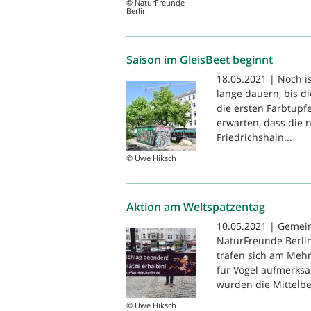
© NaturFreunde
Berlin
Saison im GleisBeet beginnt
18.05.2021 | Noch i
lange dauern, bis d
die ersten Farbtupf
erwarten, dass die 
Friedrichshain...
© Uwe Hiksch
Aktion am Weltspatzentag
10.05.2021 | Gemei
NaturFreunde Berlin
trafen sich am Mehr
für Vögel aufmerk
wurden die Mittelbe
© Uwe Hiksch