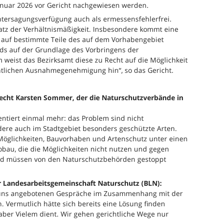
Januar 2026 vor Gericht nachgewiesen werden.
Untersagungsverfügung auch als ermessensfehlerfrei.
atz der Verhältnismäßigkeit. Insbesondere kommt eine
 auf bestimmte Teile des auf dem Vorhabengebiet
ds auf der Grundlage des Vorbringens der
m weist das Bezirksamt diese zu Recht auf die Möglichkeit
htlichen Ausnahmegenehmigung hin“, so das Gericht.
echt Karsten Sommer, der die Naturschutzverbände in
ntiert einmal mehr: das Problem sind nicht
ere auch im Stadtgebiet besonders geschützte Arten.
 Möglichkeiten, Bauvorhaben und Artenschutz unter einen
obau, die die Möglichkeiten nicht nutzen und gegen
und müssen von den Naturschutzbehörden gestoppt
er Landesarbeitsgemeinschaft Naturschutz (BLN):
n uns angebotenen Gespräche im Zusammenhang mit der
h. Vermutlich hätte sich bereits eine Lösung finden
lt, aber Vielem dient. Wir gehen gerichtliche Wege nur