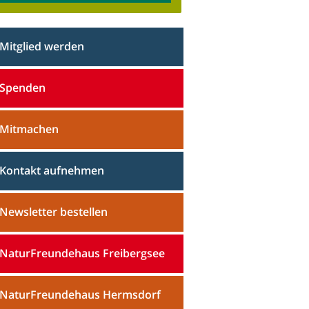
Mitglied werden
Spenden
Mitmachen
Kontakt aufnehmen
Newsletter bestellen
NaturFreundehaus Freibergsee
NaturFreundehaus Hermsdorf