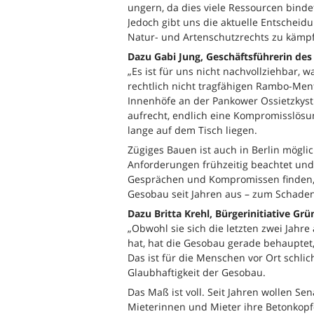
ungern, da dies viele Ressourcen bindet
Jedoch gibt uns die aktuelle Entscheidu
Natur- und Artenschutzrechts zu kämp
Dazu Gabi Jung, Geschäftsführerin des
„Es ist für uns nicht nachvollziehbar, 
rechtlich nicht tragfähigen Rambo-Men
Innenhöfe an der Pankower Ossietzkys
aufrecht, endlich eine Kompromisslösun
lange auf dem Tisch liegen.
Zügiges Bauen ist auch in Berlin mögli
Anforderungen frühzeitig beachtet und
Gesprächen und Kompromissen finden, n
Gesobau seit Jahren aus – zum Schaden 
Dazu Britta Krehl, Bürgerinitiative Gr
„Obwohl sie sich die letzten zwei Jahr
hat, hat die Gesobau gerade behauptet
Das ist für die Menschen vor Ort schli
Glaubhaftigkeit der Gesobau.
Das Maß ist voll. Seit Jahren wollen S
Mieterinnen und Mieter ihre Betonkopf-