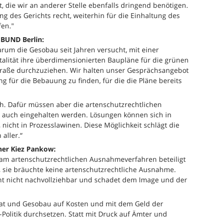
, die wir an anderer Stelle ebenfalls dringend benötigen.
ng des Gerichts recht, weiterhin für die Einhaltung des
fen."
 BUND Berlin:
warum die Gesobau seit Jahren versucht, mit einer
talität ihre überdimensionierten Baupläne für die grünen
traße durchzuziehen. Wir halten unser Gesprächsangebot
g für die Bebauung zu finden, für die die Pläne bereits
ch. Dafür müssen aber die artenschutzrechtlichen
 auch eingehalten werden. Lösungen können sich in
icht in Prozesslawinen. Diese Möglichkeit schlägt die
aller.“
üner Kiez Pankow:
e am artenschutzrechtlichen Ausnahmeverfahren beteiligt
, sie bräuchte keine artenschutzrechtliche Ausnahme.
cht nicht nachvollziehbar und schadet dem Image und der
enat und Gesobau auf Kosten und mit dem Geld der
Politik durchsetzen. Statt mit Druck auf Ämter und