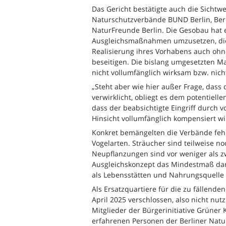
Das Gericht bestätigte auch die Sichtw
Naturschutzverbände BUND Berlin, Ber
NaturFreunde Berlin. Die Gesobau hat 
Ausgleichsmaßnahmen umzusetzen, die 
Realisierung ihres Vorhabens auch oh
beseitigen. Die bislang umgesetzten M
nicht vollumfänglich wirksam bzw. nicht
„Steht aber wie hier außer Frage, das
verwirklicht, obliegt es dem potentiellen
dass der beabsichtigte Eingriff durch 
Hinsicht vollumfänglich kompensiert wir
Konkret bemängelten die Verbände feh
Vogelarten. Sträucher sind teilweise 
Neupflanzungen sind vor weniger als zw
Ausgleichskonzept das Mindestmaß dars
als Lebensstätten und Nahrungsquelle
Als Ersatzquartiere für die zu fällen
April 2025 verschlossen, also nicht nu
Mitglieder der Bürgerinitiative Grüner
erfahrenen Personen der Berliner Nat