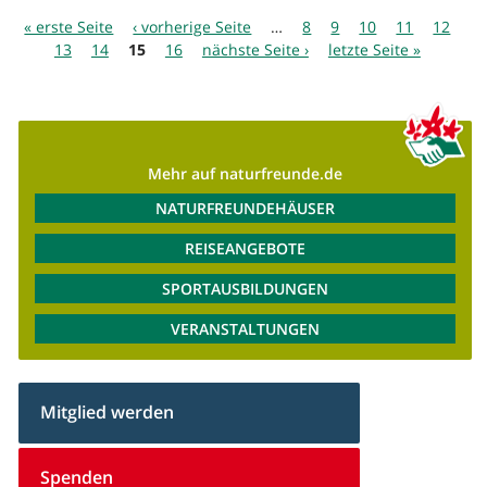
Seiten
« erste Seite
‹ vorherige Seite
…
8
9
10
11
12
13
14
15
16
nächste Seite ›
letzte Seite »
Mehr auf naturfreunde.de
NATURFREUNDEHÄUSER
REISEANGEBOTE
SPORTAUSBILDUNGEN
VERANSTALTUNGEN
Mitglied werden
Spenden