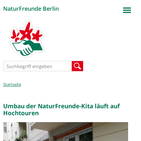
NaturFreunde Berlin
Jump to navigation
Suchformular
Suche
Sie
Startseite
sind
hier
Umbau der NaturFreunde-Kita läuft auf
Hochtouren