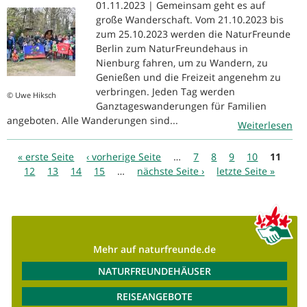
01.11.2023 | Gemeinsam geht es auf
große Wanderschaft. Vom 21.10.2023 bis
zum 25.10.2023 werden die NaturFreunde
Berlin zum NaturFreundehaus in
Nienburg fahren, um zu Wandern, zu
Genießen und die Freizeit angenehm zu
verbringen. Jeden Tag werden
© Uwe Hiksch
Ganztageswanderungen für Familien
angeboten. Alle Wanderungen sind...
Weiterlesen
Seiten
« erste Seite
‹ vorherige Seite
…
7
8
9
10
11
12
13
14
15
…
nächste Seite ›
letzte Seite »
Mehr auf naturfreunde.de
NATURFREUNDEHÄUSER
REISEANGEBOTE