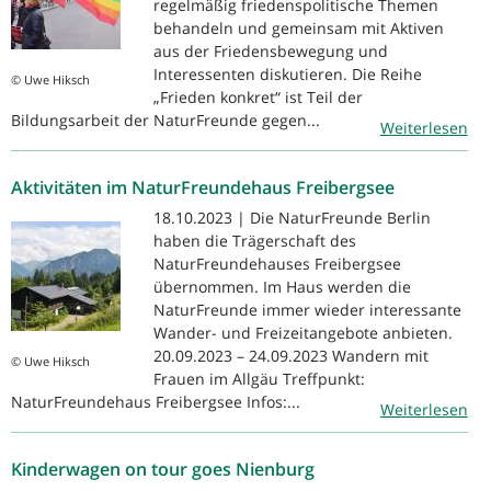
regelmäßig friedenspolitische Themen
behandeln und gemeinsam mit Aktiven
aus der Friedensbewegung und
Interessenten diskutieren. Die Reihe
© Uwe Hiksch
„Frieden konkret“ ist Teil der
Bildungsarbeit der NaturFreunde gegen...
Weiterlesen
Aktivitäten im NaturFreundehaus Freibergsee
18.10.2023 | Die NaturFreunde Berlin
haben die Trägerschaft des
NaturFreundehauses Freibergsee
übernommen. Im Haus werden die
NaturFreunde immer wieder interessante
Wander- und Freizeitangebote anbieten.
20.09.2023 – 24.09.2023 Wandern mit
© Uwe Hiksch
Frauen im Allgäu Treffpunkt:
NaturFreundehaus Freibergsee Infos:...
Weiterlesen
Kinderwagen on tour goes Nienburg