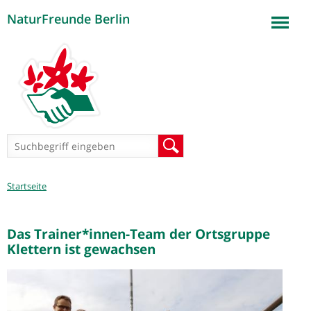
NaturFreunde Berlin
Jump to navigation
Suchformular
Suche
Sie
Startseite
sind
hier
Das Trainer*innen-Team der Ortsgruppe
Klettern ist gewachsen