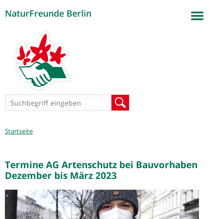
NaturFreunde Berlin
Jump to navigation
Suchformular
Suche
Sie
Startseite
sind
hier
Termine AG Artenschutz bei Bauvorhaben
Dezember bis März 2023