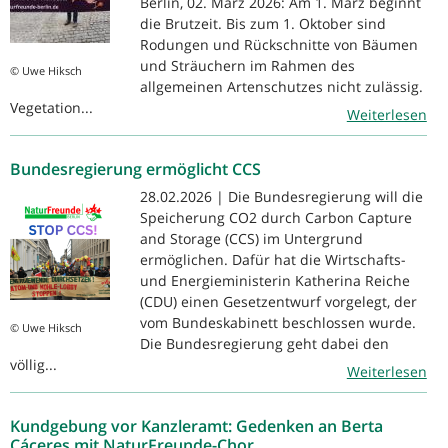
Berlin, 02. März 2026: Am 1. März beginnt
die Brutzeit. Bis zum 1. Oktober sind
Rodungen und Rückschnitte von Bäumen
und Sträuchern im Rahmen des
© Uwe Hiksch
allgemeinen Artenschutzes nicht zulässig.
Vegetation...
Weiterlesen
Bundesregierung ermöglicht CCS
28.02.2026 | Die Bundesregierung will die
Speicherung CO2 durch Carbon Capture
and Storage (CCS) im Untergrund
ermöglichen. Dafür hat die Wirtschafts-
und Energieministerin Katherina Reiche
(CDU) einen Gesetzentwurf vorgelegt, der
vom Bundeskabinett beschlossen wurde.
© Uwe Hiksch
Die Bundesregierung geht dabei den
völlig...
Weiterlesen
Kundgebung vor Kanzleramt: Gedenken an Berta
Cáceres mit NaturFreunde-Chor