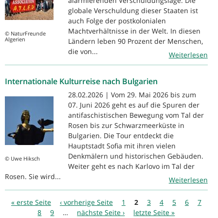
alarmierenden Verschuldungslage. Die
globale Verschuldung dieser Staaten ist
auch Folge der postkolonialen
Machtverhältnisse in der Welt. In diesen
© NaturFreunde
Algerien
Ländern leben 90 Prozent der Menschen,
die von...
Weiterlesen
Internationale Kulturreise nach Bulgarien
28.02.2026 | Vom 29. Mai 2026 bis zum
07. Juni 2026 geht es auf die Spuren der
antifaschistischen Bewegung vom Tal der
Rosen bis zur Schwarzmeerküste in
Bulgarien. Die Tour entdeckt die
Hauptstadt Sofia mit ihren vielen
Denkmälern und historischen Gebäuden.
© Uwe Hiksch
Weiter geht es nach Karlovo im Tal der
Rosen. Sie wird...
Weiterlesen
Seiten
« erste Seite
‹ vorherige Seite
1
2
3
4
5
6
7
8
9
…
nächste Seite ›
letzte Seite »