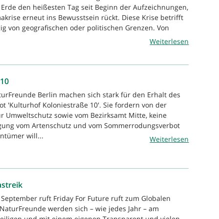
ie Erde den heißesten Tag seit Beginn der Aufzeichnungen,
akrise erneut ins Bewusstsein rückt. Diese Krise betrifft
ig von geografischen oder politischen Grenzen. Von
Weiterlesen
 10
turFreunde Berlin machen sich stark für den Erhalt des
ot 'Kulturhof Koloniestraße 10'. Sie fordern von der
r Umweltschutz sowie vom Bezirksamt Mitte, keine
ng vom Artenschutz und vom Sommerrodungsverbot
ntümer will...
Weiterlesen
streik
 September ruft Friday For Future ruft zum Globalen
e NaturFreunde werden sich – wie jedes Jahr – am
eteiligen und mit einem eigenen Transparent und vielen