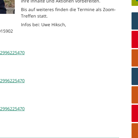
ihre Inhalte und Aktionen vorbereiten.
Bis auf weiteres finden die Termine als Zoom-
Treffen statt.
Infos bei: Uwe Hiksch,
2015902
82996225470
82996225470
82996225470