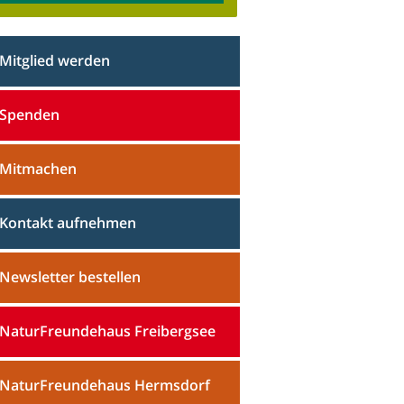
Mitglied werden
Spenden
Mitmachen
Kontakt aufnehmen
Newsletter bestellen
NaturFreundehaus Freibergsee
NaturFreundehaus Hermsdorf