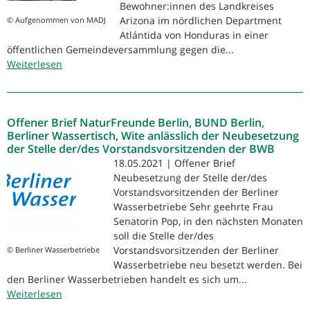
Bewohner:innen des Landkreises
Arizona im nördlichen Department
© Aufgenommen von MADJ
Atlántida von Honduras in einer
öffentlichen Gemeindeversammlung gegen die...
Weiterlesen
über
Honduras:
Gemeinden
stimmen
Offener Brief NaturFreunde Berlin, BUND Berlin,
für
Berliner Wassertisch, Wite anlässlich der Neubesetzung
Recht
der Stelle der/des Vorstandsvorsitzenden der BWB
auf
18.05.2021 | Offener Brief
Wasser
Neubesetzung der Stelle der/des
und
Vorstandsvorsitzenden der Berliner
gesunde
Wasserbetriebe Sehr geehrte Frau
Umwelt
Senatorin Pop, in den nächsten Monaten
soll die Stelle der/des
Vorstandsvorsitzenden der Berliner
© Berliner Wasserbetriebe
Wasserbetriebe neu besetzt werden. Bei
den Berliner Wasserbetrieben handelt es sich um...
Weiterlesen
über
Offener