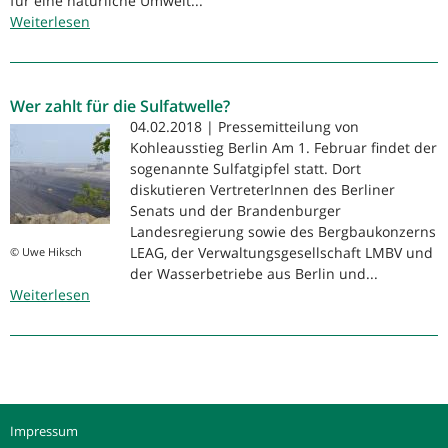
für eine natürliche Umwelt...
Weiterlesen
über
13.06.2020:
Umweltdetektive
2.0:
Wer zahlt für die Sulfatwelle?
„Gegen
die
04.02.2018 | Pressemitteilung von
Strömung
Kohleausstieg Berlin Am 1. Februar findet der
–
sogenannte Sulfatgipfel statt. Dort
Wasser
diskutieren VertreterInnen des Berliner
ist
Senats und der Brandenburger
für
Landesregierung sowie des Bergbaukonzerns
alle
LEAG, der Verwaltungsgesellschaft LMBV und
© Uwe Hiksch
da“
der Wasserbetriebe aus Berlin und...
Weiterlesen
über
Wer
zahlt
für
die
Sulfatwelle?
Impressum