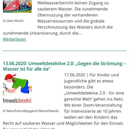
zu
Weltwasserbericht keinen Zugang zu
Atomkraft
sauberem Wasser. Die zunehmende
und
Übernutzung der vorhandenen
Co.?“
Wasserressourcen und die globale
© Uwe Hiksch
Verschmutzung des Wassers durch die
zunehmende Urbanisierung, durch die...
Weiterlesen
über
Für
ein
Recht
13.06.2020: Umweltdetektive 2.0: „Gegen die Strömung –
auf
Wasser ist für alle da“
sauberes
17.06.2020 | Für Kinder und
Wasser
Jugendliche gibt es etwas
besonders. Die
„Umweltdetektive 2.0 - für eine
gerechte Welt“ gehen ins Netz.
Mit einer Zoom-Veranstaltung
für Interessierte ab 10 Jahren
© NaturFreundejugend Deutschlands
wollen wir den Kindern das
Recht auf sauberes Wasser und Möglichkeiten für den Einsatz