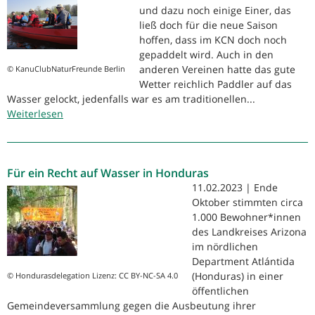
und dazu noch einige Einer, das
ließ doch für die neue Saison
hoffen, dass im KCN doch noch
gepaddelt wird. Auch in den
anderen Vereinen hatte das gute
© KanuClubNaturFreunde Berlin
Wetter reichlich Paddler auf das
Wasser gelockt, jedenfalls war es am traditionellen...
Weiterlesen
über
7.
April
2019
Für ein Recht auf Wasser in Honduras
-
Anpaddeln
11.02.2023 | Ende
Oktober stimmten circa
1.000 Bewohner*innen
des Landkreises Arizona
im nördlichen
Department Atlántida
(Honduras) in einer
© Hondurasdelegation Lizenz: CC BY-NC-SA 4.0
öffentlichen
Gemeindeversammlung gegen die Ausbeutung ihrer