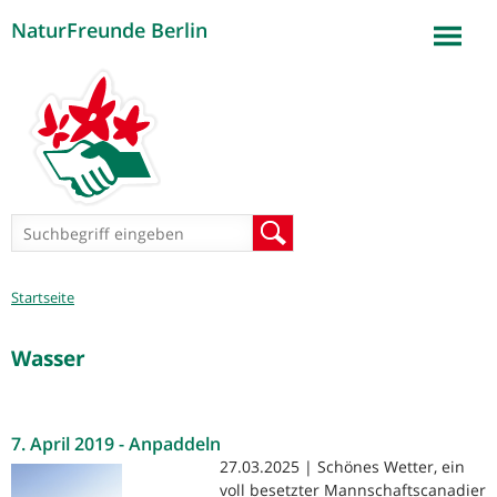
NaturFreunde Berlin
Jump to navigation
Suchformular
Suche
Sie
Startseite
sind
hier
Wasser
7. April 2019 - Anpaddeln
27.03.2025 | Schönes Wetter, ein
voll besetzter Mannschaftscanadier