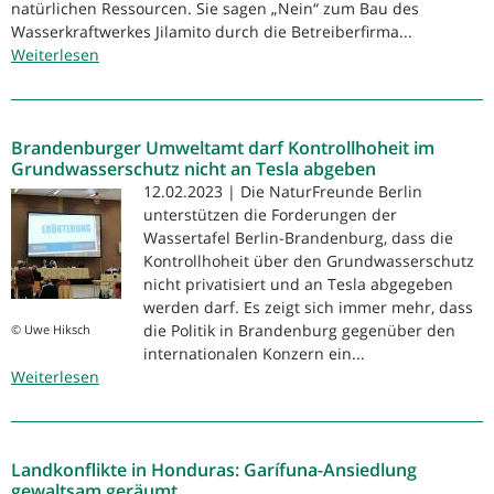
natürlichen Ressourcen. Sie sagen „Nein“ zum Bau des
Wasserkraftwerkes Jilamito durch die Betreiberfirma...
Weiterlesen
über
Für
ein
Recht
Brandenburger Umweltamt darf Kontrollhoheit im
auf
Grundwasserschutz nicht an Tesla abgeben
Wasser
12.02.2023 | Die NaturFreunde Berlin
in
unterstützen die Forderungen der
Honduras
Wassertafel Berlin-Brandenburg, dass die
Kontrollhoheit über den Grundwasserschutz
nicht privatisiert und an Tesla abgegeben
werden darf. Es zeigt sich immer mehr, dass
die Politik in Brandenburg gegenüber den
© Uwe Hiksch
internationalen Konzern ein...
Weiterlesen
über
Brandenburger
Umweltamt
darf
Landkonflikte in Honduras: Garífuna-Ansiedlung
Kontrollhoheit
gewaltsam geräumt
im