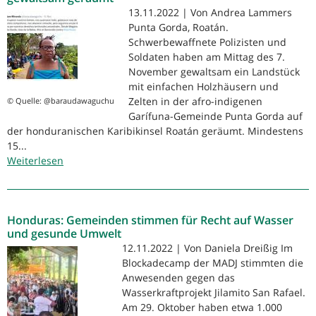
13.11.2022 | Von Andrea Lammers
Grundwasserschutz
Punta Gorda, Roatán.
nicht
Schwerbewaffnete Polizisten und
an
Soldaten haben am Mittag des 7.
Tesla
November gewaltsam ein Landstück
abgeben
mit einfachen Holzhäusern und
Zelten in der afro-indigenen
© Quelle: @baraudawaguchu
Garífuna-Gemeinde Punta Gorda auf
der honduranischen Karibikinsel Roatán geräumt. Mindestens
15...
Weiterlesen
über
Landkonflikte
in
Honduras:
Honduras: Gemeinden stimmen für Recht auf Wasser
Garífuna-
und gesunde Umwelt
Ansiedlung
12.11.2022 | Von Daniela Dreißig Im
gewaltsam
Blockadecamp der MADJ stimmten die
geräumt
Anwesenden gegen das
Wasserkraftprojekt Jilamito San Rafael.
Am 29. Oktober haben etwa 1.000