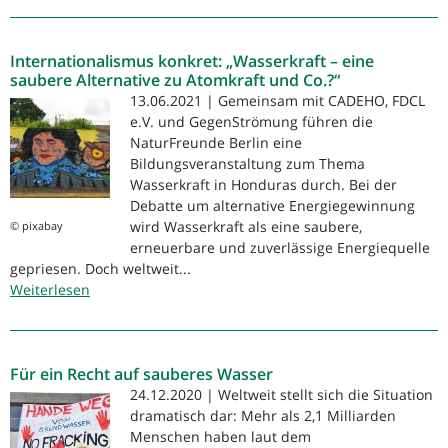
Brief
NaturFreunde
Internationalismus konkret: „Wasserkraft – eine
Berlin,
saubere Alternative zu Atomkraft und Co.?“
BUND
13.06.2021 | Gemeinsam mit CADEHO, FDCL
Berlin,
e.V. und GegenStrömung führen die
Berliner
NaturFreunde Berlin eine
Wassertisch,
Bildungsveranstaltung zum Thema
Wite
Wasserkraft in Honduras durch. Bei der
anlässlich
Debatte um alternative Energiegewinnung
der
wird Wasserkraft als eine saubere,
© pixabay
Neubesetzung
erneuerbare und zuverlässige Energiequelle
der
gepriesen. Doch weltweit...
Stelle
Weiterlesen
über
der/des
Internationalismus
Vorstandsvorsitzenden
konkret:
der
„Wasserkraft
BWB
Für ein Recht auf sauberes Wasser
–
eine
24.12.2020 | Weltweit stellt sich die Situation
saubere
dramatisch dar: Mehr als 2,1 Milliarden
Alternative
Menschen haben laut dem