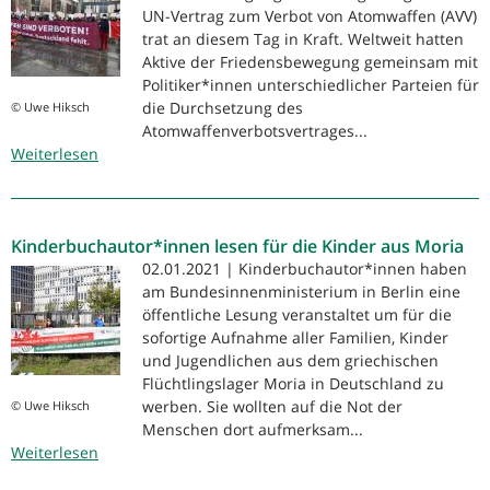
UN-Vertrag zum Verbot von Atomwaffen (AVV)
trat an diesem Tag in Kraft. Weltweit hatten
Aktive der Friedensbewegung gemeinsam mit
Politiker*innen unterschiedlicher Parteien für
die Durchsetzung des
© Uwe Hiksch
Atomwaffenverbotsvertrages...
Weiterlesen
über
Atomwaffenverbotsvertrag
in
Kraft
Kinderbuchautor*innen lesen für die Kinder aus Moria
02.01.2021 | Kinderbuchautor*innen haben
am Bundesinnenministerium in Berlin eine
öffentliche Lesung veranstaltet um für die
sofortige Aufnahme aller Familien, Kinder
und Jugendlichen aus dem griechischen
Flüchtlingslager Moria in Deutschland zu
werben. Sie wollten auf die Not der
© Uwe Hiksch
Menschen dort aufmerksam...
Weiterlesen
über
Kinderbuchautor*innen