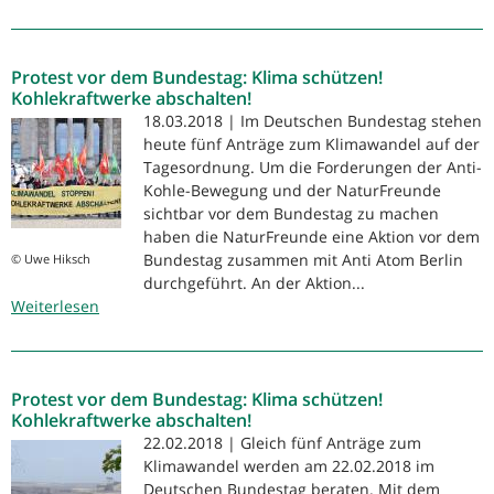
Klimaaktivist*innen
fordern
vor
Protest vor dem Bundestag: Klima schützen!
Kanzleramt:
Kohlekraftwerke abschalten!
STOP
18.03.2018 | Im Deutschen Bundestag stehen
KOHLE!
heute fünf Anträge zum Klimawandel auf der
Tagesordnung. Um die Forderungen der Anti-
Kohle-Bewegung und der NaturFreunde
sichtbar vor dem Bundestag zu machen
haben die NaturFreunde eine Aktion vor dem
Bundestag zusammen mit Anti Atom Berlin
© Uwe Hiksch
durchgeführt. An der Aktion...
Weiterlesen
über
Protest
vor
dem
Protest vor dem Bundestag: Klima schützen!
Bundestag:
Kohlekraftwerke abschalten!
Klima
22.02.2018 | Gleich fünf Anträge zum
schützen!
Klimawandel werden am 22.02.2018 im
Kohlekraftwerke
Deutschen Bundestag beraten. Mit dem
abschalten!