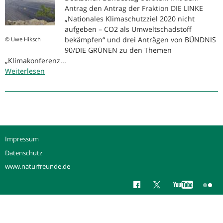
Antrag den Antrag der Fraktion DIE LINKE
„Nationales Klimaschutzziel 2020 nicht
aufgeben – CO2 als Umweltschadstoff
bekämpfen“ und drei Anträgen von BÜNDNIS
© Uwe Hiksch
90/DIE GRÜNEN zu den Themen
„Klimakonferenz...
Weiterlesen
über
Protest
vor
dem
Bundestag:
Klima
schützen!
Impressum
Kohlekraftwerke
Datenschutz
abschalten!
www.naturfreunde.de