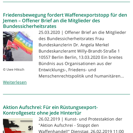
lesen
für
Friedensbewegung fordert Waffenexportstopp für den
die
Jemen – Offener Brief an die Mitglieder des
Kinder
Bundessicherheitsrates
aus
25.03.2020 | Offener Brief an die Mitglieder
Moria
des Bundessicherheitsrates Frau
Bundeskanzlerin Dr. Angela Merkel
Bundeskanzleramt Willy-Brandt-Straße 1
10557 Berlin Berlin, 13.03.2020 Ein breites
Bündnis aus Organisationen aus der
Entwicklungs-, Friedens- und
© Uwe Hiksch
Menschenrechtspolitik und humanitären...
Weiterlesen
über
Friedensbewegung
fordert
Waffenexportstopp
Aktion Aufschrei: Für ein Rüstungsexport-
für
Kontrollgesetz ohne jede Hintertür
den
26.02.2019 | Kunst- und Protestaktion der
Jemen
"Aktion Aufschrei - Stoppt den
–
Waffenhandel!" Dienstag, 26.02.2019 11:00
Offener