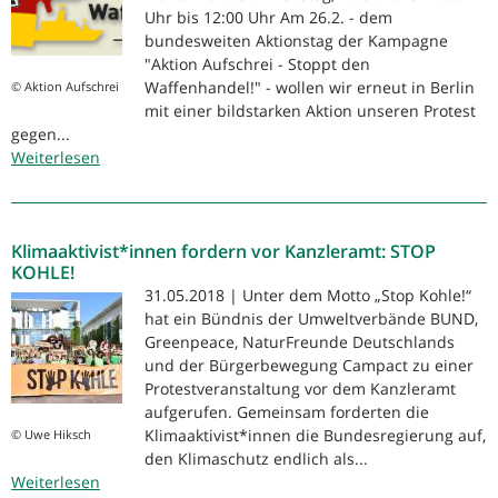
Uhr bis 12:00 Uhr Am 26.2. - dem
Brief
bundesweiten Aktionstag der Kampagne
an
"Aktion Aufschrei - Stoppt den
die
Waffenhandel!" - wollen wir erneut in Berlin
© Aktion Aufschrei
Mitglieder
mit einer bildstarken Aktion unseren Protest
des
gegen...
Bundessicherheitsrates
Weiterlesen
über
Aktion
Aufschrei:
Für
Klimaaktivist*innen fordern vor Kanzleramt: STOP
ein
KOHLE!
Rüstungsexport-
31.05.2018 | Unter dem Motto „Stop Kohle!“
Kontrollgesetz
hat ein Bündnis der Umweltverbände BUND,
ohne
Greenpeace, NaturFreunde Deutschlands
jede
und der Bürgerbewegung Campact zu einer
Hintertür
Protestveranstaltung vor dem Kanzleramt
aufgerufen. Gemeinsam forderten die
Klimaaktivist*innen die Bundesregierung auf,
© Uwe Hiksch
den Klimaschutz endlich als...
Weiterlesen
über