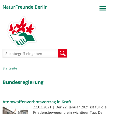
NaturFreunde Berlin
Jump to navigation
Suchformular
Suche
Sie
Startseite
sind
hier
Bundesregierung
Atomwaffenverbotsvertrag in Kraft
22.03.2021 | Der 22. Januar 2021 ist für die
Friedensbewegung ein wichtiger Tag. Der