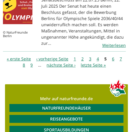
Juli 2025 Der Senat hat heute einen
Beschluss gefasst, der die Bewerbung
Berlins für Olympische Spiele 2036/40/44
unwiderruflich machen soll. Es werden
Maßnahmen, Veranstaltungen, Mittel in
© NaturFreunde
Berlin
ungenannter Höhe angekündigt, die dazu
zur...
Weiterlesen
Seiten
« erste Seite
‹ vorherige Seite
1
2
3
4
5
6
7
8
9
…
nächste Seite ›
letzte Seite »
Mehr auf naturfreunde.de
NATURFREUNDEHÄUSER
REISEANGEBOTE
SPORTAUSBILDUNGEN