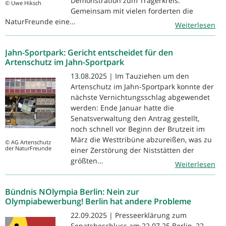
Demonstration zum Trägerkreis.
© Uwe Hiksch
Gemeinsam mit vielen forderten die
NaturFreunde eine...
Weiterlesen
Jahn-Sportpark: Gericht entscheidet für den
Artenschutz im Jahn-Sportpark
13.08.2025 | Im Tauziehen um den
Artenschutz im Jahn-Sportpark konnte der
nächste Vernichtungsschlag abgewendet
werden: Ende Januar hatte die
Senatsverwaltung den Antrag gestellt,
noch schnell vor Beginn der Brutzeit im
März die Westtribüne abzureißen, was zu
© AG Artenschutz
der NaturFreunde
einer Zerstörung der Niststätten der
größten...
Weiterlesen
Bündnis NOlympia Berlin: Nein zur
Olympiabewerbung! Berlin hat andere Probleme
22.09.2025 | Presseerklärung zum
Senatsbeschluss am 22.07.25 Berlin, 22.