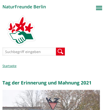
NaturFreunde Berlin
Jump to navigation
Suchformular
Suche
Sie
Startseite
sind
hier
Tag der Erinnerung und Mahnung 2021