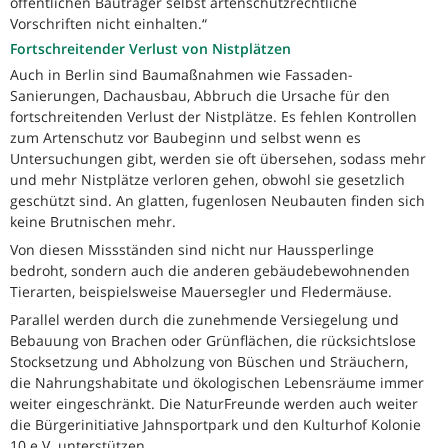
öffentlichen Bauträger selbst artenschutzrechtliche
Vorschriften nicht einhalten.“
Fortschreitender Verlust von Nistplätzen
Auch in Berlin sind Baumaßnahmen wie Fassaden-
Sanierungen, Dachausbau, Abbruch die Ursache für den
fortschreitenden Verlust der Nistplätze. Es fehlen Kontrollen
zum Artenschutz vor Baubeginn und selbst wenn es
Untersuchungen gibt, werden sie oft übersehen, sodass mehr
und mehr Nistplätze verloren gehen, obwohl sie gesetzlich
geschützt sind. An glatten, fugenlosen Neubauten finden sich
keine Brutnischen mehr.
Von diesen Missständen sind nicht nur Haussperlinge
bedroht, sondern auch die anderen gebäudebewohnenden
Tierarten, beispielsweise Mauersegler und Fledermäuse.
Parallel werden durch die zunehmende Versiegelung und
Bebauung von Brachen oder Grünflächen, die rücksichtslose
Stocksetzung und Abholzung von Büschen und Sträuchern,
die Nahrungshabitate und ökologischen Lebensräume immer
weiter eingeschränkt. Die NaturFreunde werden auch weiter
die Bürgerinitiative Jahnsportpark und den Kulturhof Kolonie
10 e.V. unterstützen.