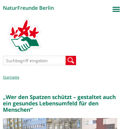
NaturFreunde Berlin
Jump to navigation
Suchformular
Suche
Sie
Startseite
sind
hier
„Wer den Spatzen schützt – gestaltet auch
ein gesundes Lebensumfeld für den
Menschen“