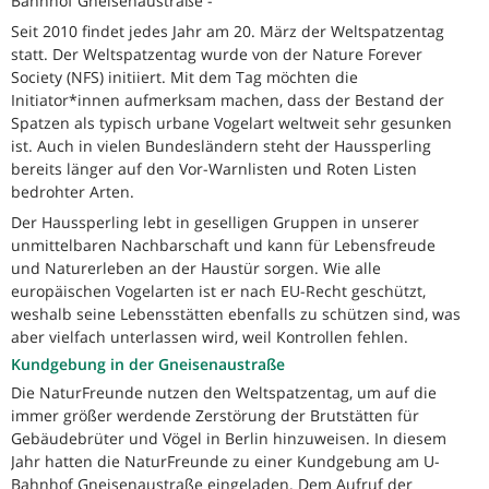
Bahnhof Gneisenaustraße -
Seit 2010 findet jedes Jahr am 20. März der Weltspatzentag
statt. Der Weltspatzentag wurde von der Nature Forever
Society (NFS) initiiert. Mit dem Tag möchten die
Initiator*innen aufmerksam machen, dass der Bestand der
Spatzen als typisch urbane Vogelart weltweit sehr gesunken
ist. Auch in vielen Bundesländern steht der Haussperling
bereits länger auf den Vor-Warnlisten und Roten Listen
bedrohter Arten.
Der Haussperling lebt in geselligen Gruppen in unserer
unmittelbaren Nachbarschaft und kann für Lebensfreude
und Naturerleben an der Haustür sorgen. Wie alle
europäischen Vogelarten ist er nach EU-Recht geschützt,
weshalb seine Lebensstätten ebenfalls zu schützen sind, was
aber vielfach unterlassen wird, weil Kontrollen fehlen.
Kundgebung in der Gneisenaustraße
Die NaturFreunde nutzen den Weltspatzentag, um auf die
immer größer werdende Zerstörung der Brutstätten für
Gebäudebrüter und Vögel in Berlin hinzuweisen. In diesem
Jahr hatten die NaturFreunde zu einer Kundgebung am U-
Bahnhof Gneisenaustraße eingeladen. Dem Aufruf der