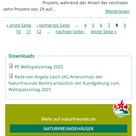
Prozent, während der Anteil der reichsten
zehn Prozent von 29 auf...
Weiterlesen
Seiten
« erste Seite
‹ vorherige Seite
…
4
5
6
7
8
9
10
11
12
…
nächste Seite ›
letzte Seite »
Downloads
PE Weltspatzentag 2025
Rede von Angela Laich (AG Artenschutz der
NaturFreunde Berlin) anlässlich der Kundgebung zum
Weltspatzentag 2025
Mehr auf naturfreunde.de
NATURFREUNDEHÄUSER