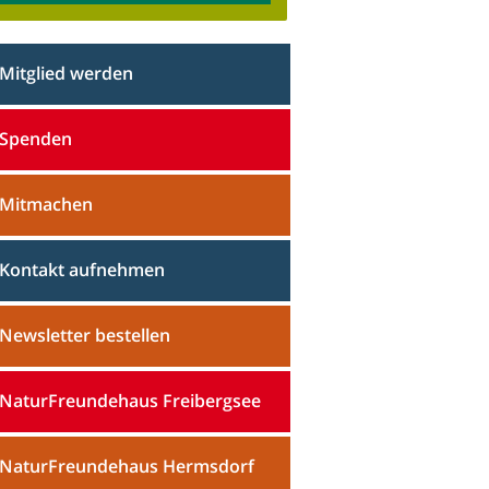
Mitglied werden
Spenden
Mitmachen
Kontakt aufnehmen
Newsletter bestellen
NaturFreundehaus Freibergsee
NaturFreundehaus Hermsdorf