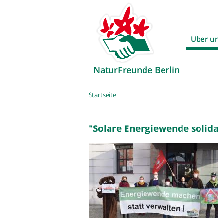
Über u
NaturFreunde Berlin
Sie
Startseite
sind
hier
"Solare Energiewende solida