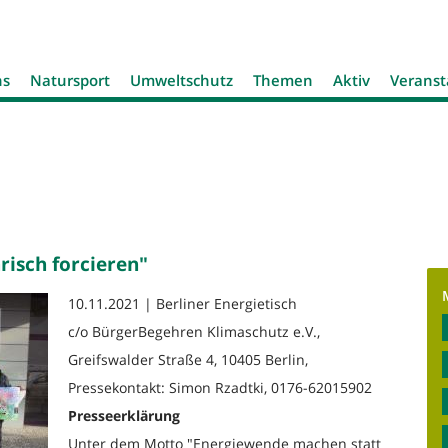
Jump to navigation
ns
Natursport
Umweltschutz
Themen
Aktiv
Veranst
risch forcieren"
10.11.2021 | Berliner Energietisch
c/o BürgerBegehren Klimaschutz e.V.,
Greifswalder Straße 4, 10405 Berlin,
Pressekontakt: Simon Rzadtki, 0176-62015902
Presseerklärung
Unter dem Motto "Energiewende machen statt