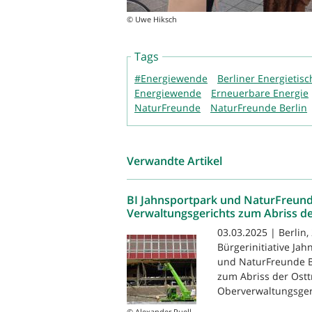
© Uwe Hiksch
Tags
#Energiewende
Berliner Energietisc
Energiewende
Erneuerbare Energie
NaturFreunde
NaturFreunde Berlin
Verwandte Artikel
BI Jahnsportpark und NaturFreund
Verwaltungsgerichts zum Abriss de
03.03.2025 | Berlin
Bürgerinitiative Ja
und NaturFreunde B
zum Abriss der Ost
Oberverwaltungsgeric
© Alexander Puell