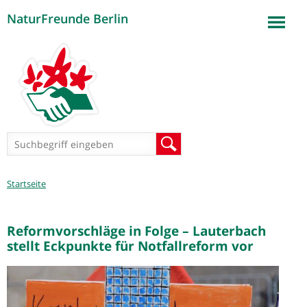
NaturFreunde Berlin
Jump to navigation
Suchformular
Suche
Sie
Startseite
sind
hier
Reformvorschläge in Folge – Lauterbach
stellt Eckpunkte für Notfallreform vor