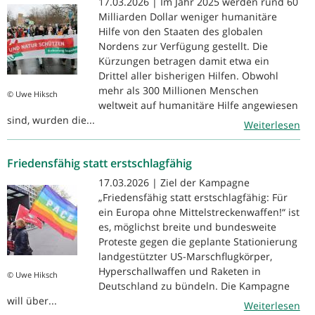
17.03.2026 | Im Jahr 2025 werden rund 60
Milliarden Dollar weniger humanitäre
Hilfe von den Staaten des globalen
Nordens zur Verfügung gestellt. Die
Kürzungen betragen damit etwa ein
Drittel aller bisherigen Hilfen. Obwohl
mehr als 300 Millionen Menschen
© Uwe Hiksch
weltweit auf humanitäre Hilfe angewiesen
sind, wurden die...
Weiterlesen
Friedensfähig statt erstschlagfähig
17.03.2026 | Ziel der Kampagne
„Friedensfähig statt erstschlagfähig: Für
ein Europa ohne Mittelstreckenwaffen!“ ist
es, möglichst breite und bundesweite
Proteste gegen die geplante Stationierung
landgestützter US-Marschflugkörper,
Hyperschallwaffen und Raketen in
© Uwe Hiksch
Deutschland zu bündeln. Die Kampagne
will über...
Weiterlesen