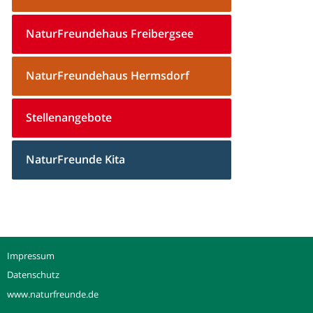
NaturFreundehaus Freibergsee
NaturFreundehaus Hermsdorf
Stellenangebote
NaturFreunde Kita
Impressum
Datenschutz
www.naturfreunde.de