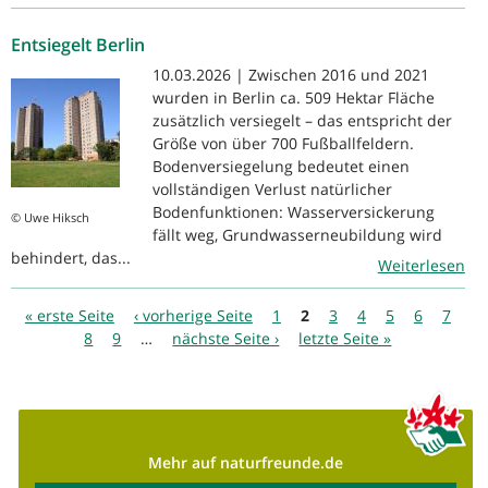
Entsiegelt Berlin
10.03.2026 | Zwischen 2016 und 2021
wurden in Berlin ca. 509 Hektar Fläche
zusätzlich versiegelt – das entspricht der
Größe von über 700 Fußballfeldern.
Bodenversiegelung bedeutet einen
vollständigen Verlust natürlicher
Bodenfunktionen: Wasserversickerung
© Uwe Hiksch
fällt weg, Grundwasserneubildung wird
behindert, das...
Weiterlesen
Seiten
« erste Seite
‹ vorherige Seite
1
2
3
4
5
6
7
8
9
…
nächste Seite ›
letzte Seite »
Mehr auf naturfreunde.de