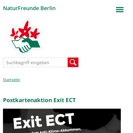
NaturFreunde Berlin
Jump to navigation
Suchformular
Suche
Sie
Startseite
sind
hier
Postkartenaktion Exit ECT