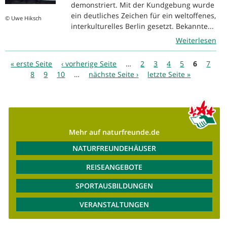
demonstriert. Mit der Kundgebung wurde
ein deutliches Zeichen für ein weltoffenes,
© Uwe Hiksch
interkulturelles Berlin gesetzt. Bekannte...
Weiterlesen
Seiten
« erste Seite
‹ vorherige Seite
…
2
3
4
5
6
7
8
9
10
…
nächste Seite ›
letzte Seite »
Mehr auf naturfreunde.de
NATURFREUNDEHÄUSER
REISEANGEBOTE
SPORTAUSBILDUNGEN
VERANSTALTUNGEN